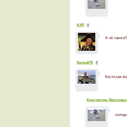
КЭП
#
А чё такого!
Белый76
#
Костя,как в
Константин Ярославс
холодн