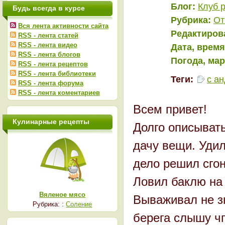
Блог:
Клуб 
Будь всегда в курсе
Рубрика:
От
Вся лента активности сайта
Редактиров
RSS - лента статей
RSS - лента видео
Дата, время
RSS - лента блогов
Погода, ма
RSS - лента рецептов
RSS - лента библиотеки
Теги:
с а
RSS - лента форума
RSS - лента коментариев
Всем привет!
Кулинарные рецепты
Долго описывать
дачу вещи. Удил
дело решил сгон
Ловил баклю на 
Вяленое мясо
Вываживал не зн
Рубрика: :
Соление
берега слышу ч