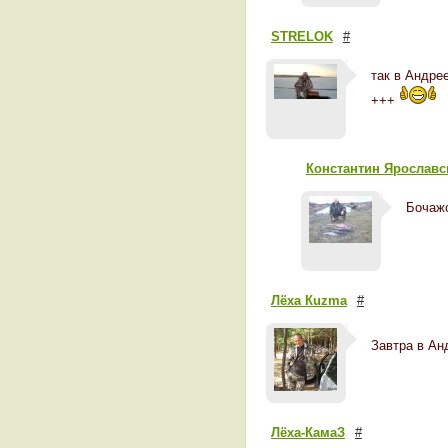
STRELOK
#
так в Андре
+++
Константин Ярославс
Бочажо
Лёха Кuzma
#
Завтра в Ан
Лёха-КамаЗ
#