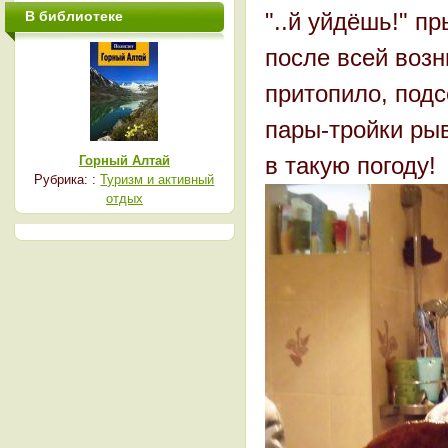
В библиотеке
"..й уйдёшь!" п
после всей возн
притопило, подсе
пары-тройки рыв
в такую погоду!
Горный Алтай
Рубрика: :
Туризм и активный
отдых