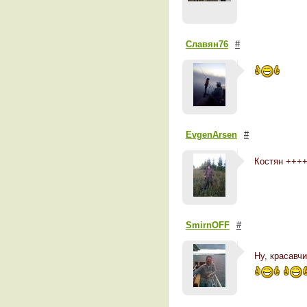
Славян76
#
ЕvgenArsen
#
Костян +++
SmirnOFF
#
Ну, красавчик