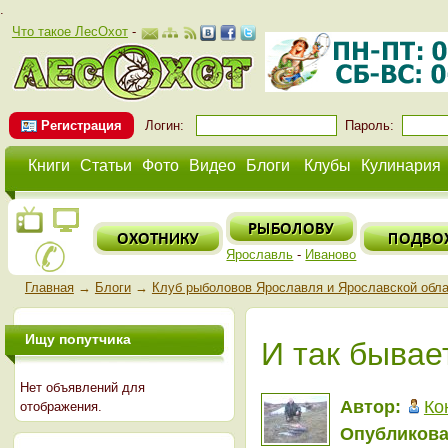
.
Что такое ЛесОхот
-
Регистрация
Логин:
Пароль:
Книги
Статьи
Фото
Видео
Блоги
Клубы
Кулинария
Ярославль
-
Иваново
Главная
→
Блоги
→
Клуб рыболовов Ярославля и Ярославской обл
Ищу попутчика
И так бывае
Нет объявлений для
Автор:
Ко
отображения.
Опубликова