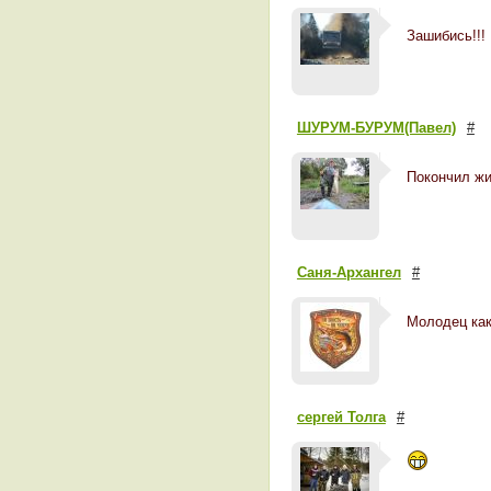
Зашибись!!!
ШУРУМ-БУРУМ(Павел)
#
Покончил жи
Саня-Архангел
#
Молодец как
сергей Толга
#