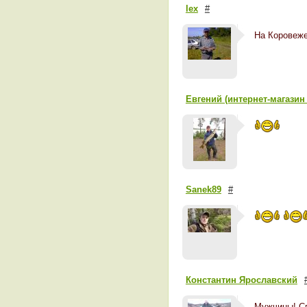
lex
#
На Коровеже
Евгений (интернет-магазин 
Sanek89
#
Константин Ярославский
Мужчины! Сп