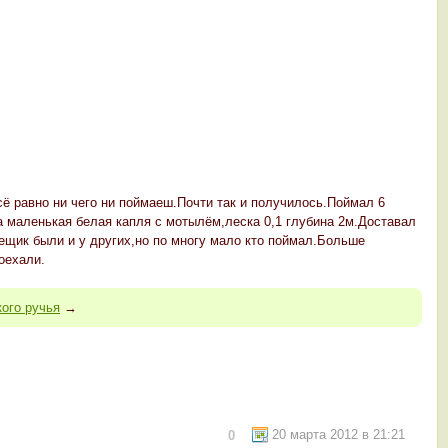
сё равно ни чего ни поймаеш.Почти так и получилось.Поймал 6
а маленькая белая капля с мотылём,леска 0,1 глубина 2м.Доставал
ещик были и у других,но по многу мало кто поймал.Больше
оехали.
ого ручья
→
20 марта 2012 в 21:21
0