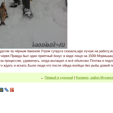
ругом за чёрным бакеном.Утром супруга сказала,иди лучше на работу,в
а червя.Правда был один приятный бонус в виде лещя на 1500г.Мормышк
за процессом, удивились, когда вытащил и всё объяснил.Плотва и подл
лго ждать и искать.Были люди кто после обеда вообще без рыбы домой п
←
Первый и удачный
|
Коприно, район Мухинск