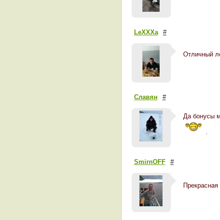
LeXXXa
#
Отличный л
Славян
#
Да бонусы м
.
SmirnOFF
#
Прекрасная 