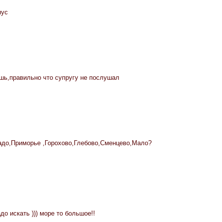
нус
шь,правильно что супругу не послушал
адо,Приморье ,Горохово,Глебово,Сменцево,Мало?
до искать ))) море то большое!!