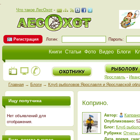
.
Что такое ЛесОхот
-
Регистрация
Логин:
Пароль:
Книги
Статьи
Фото
Видео
Блоги
К
Ярославль
-
Иван
Главная
→
Блоги
→
Клуб рыболовов Ярославля и Ярославской обл
Ищу попутчика
Коприно.
Автор:
Капрано
Нет объявлений для
Опубликовано:
52
отображения.
Блог:
Клуб рыболо
Рубрика:
Отчеты 
Дата, время, сна
Будь всегда в курсе