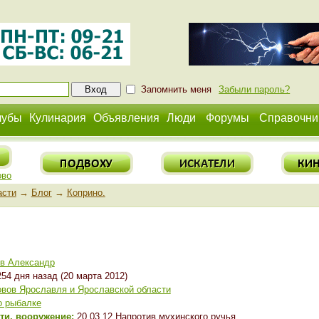
Запомнить меня
Забыли пароль?
лубы
Кулинария
Объявления
Люди
Форумы
Справочни
ово
асти
→
Блог
→
Коприно.
в Александр
54 дня назад (20 марта 2012)
вов Ярославля и Ярославской области
о рыбалке
сти, вооружение:
20.03.12 Напротив мухинского ручья.