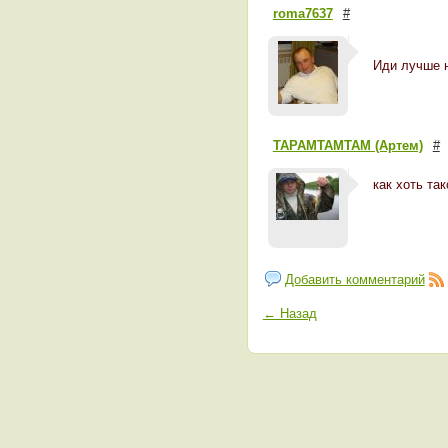
roma7637
#
Иди лучше н
TAPAMTAMTAM (Артем)
#
как хоть та
Добавить комментарий
← Назад