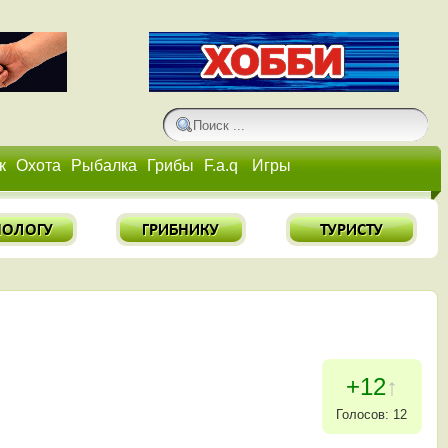
к
Охота
Рыбалка
Грибы
F.a.q
Игры
+12
↑
Голосов: 12