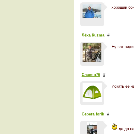
хороший бо
Лёха Кuzma
#
Ну вот види
Славян76
#
Искать её н
Сeрeга forik
#
да да на