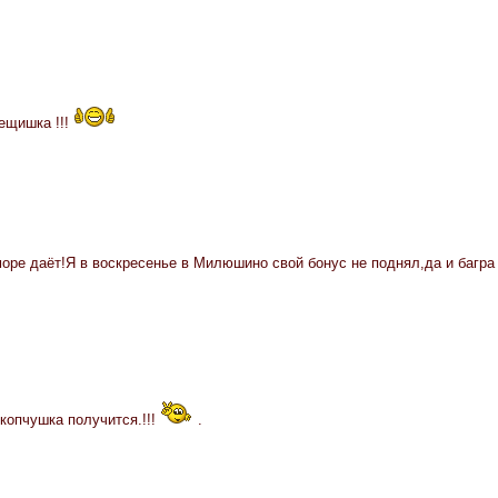
ещишка !!!
оре даёт!Я в воскресенье в Милюшино свой бонус не поднял,да и багра 
копчушка получится.!!!
.