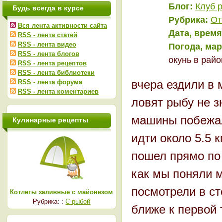
Блог:
Клуб 
Будь всегда в курсе
Рубрика:
От
Вся лента активности сайта
Дата, время
RSS - лента статей
RSS - лента видео
Погода, ма
RSS - лента блогов
окунь в райо
RSS - лента рецептов
RSS - лента библиотеки
вчера ездили в
RSS - лента форума
RSS - лента коментариев
ловят рыбу не з
машины побежал 
Кулинарные рецепты
идти около 5.5 
пошел прямо по 
как мы поняли 
посмотрели в ст
Котлеты заливные с майонезом
Рубрика: :
С рыбой
ближе к первой