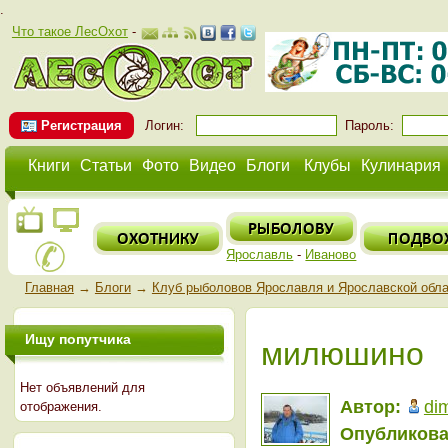
.
Что такое ЛесОхот
-
Регистрация
Логин:
Пароль:
Книги
Статьи
Фото
Видео
Блоги
Клубы
Кулинария
Ярославль
-
Иваново
Главная
→
Блоги
→
Клуб рыболовов Ярославля и Ярославской обл
Ищу попутчика
милюшино
Нет объявлений для
Автор:
di
отображения.
Опубликова