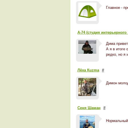
Главное - пр
А-74 (студия интерьерного
Дима привет!
А я в итоге
редко, но я 
Лёха Кuzma
#
Димон моло
Сеня Шаман
#
Нормальный