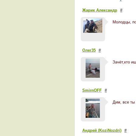
Жарик Александр
#
Молодцы, по
Олег35
#
Зачёт,кто ищ
SmirnOFF
#
Дим, все ты 
Андрей (KoziNozdri)
#