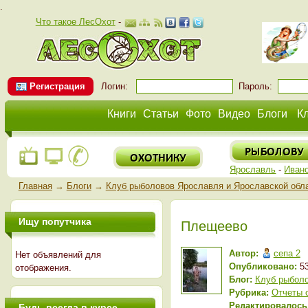
.
Что такое ЛесОхот
-
Регистрация
Логин:
Пароль:
Книги
Статьи
Фото
Видео
Блоги
К
Ярославль
-
Иван
Главная
→
Блоги
→
Клуб рыболовов Ярославля и Ярославской обл
Ищу попутчика
Плещеево
Автор:
сепа 2
Нет объявлений для
Опубликовано:
53
отображения.
Блог:
Клуб рыболо
Рубрика:
Отчеты 
Редактировалось
Будь всегда в курсе