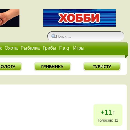
к
Охота
Рыбалка
Грибы
F.a.q
Игры
+11
↑
Голосов: 11