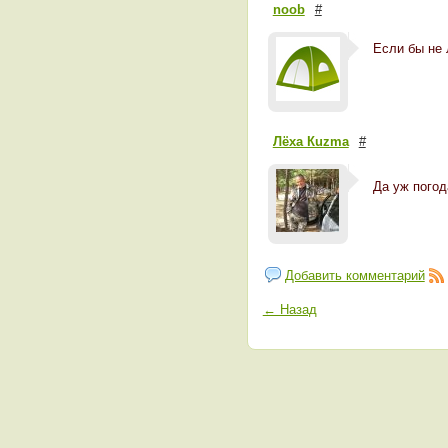
noob
#
Если бы не Ле
Лёха Кuzma
#
Да уж погод
Добавить комментарий
← Назад