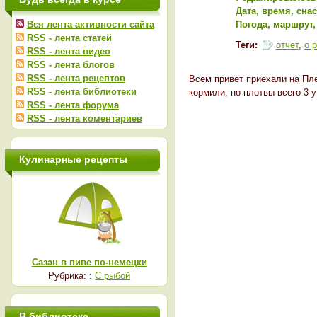
Дата, время, сна
Вся лента активности сайта
Погода, маршрут,
RSS - лента статей
Теги:
отчет
,
о 
RSS - лента видео
RSS - лента блогов
RSS - лента рецептов
Всем привет приехали на Пле
RSS - лента библиотеки
кормили, но плотвы всего 3 у
RSS - лента форума
RSS - лента коментариев
Кулинарные рецепты
Сазан в пиве по-немецки
Рубрика: :
С рыбой
В библиотеке