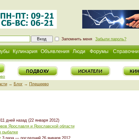
Запомнить меня
Забыли пароль?
лубы
Кулинария
Объявления
Люди
Форумы
Справочни
ово
асти
→
Блог
→
Плещеево
11 дней назад (22 января 2012)
вов Ярославля и Ярославской области
о рыбалке
:
3 раза — последний 26 января 2012