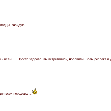
олодцы, завидую.
м - всем !!!! Просто здорово, вы встретились, половили. Всем респект и 
дня всех порадовала