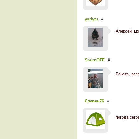
yuriytu
#
Алексей, м
SmirnOFF
#
Ребята, все
Славян76
#
погода сего