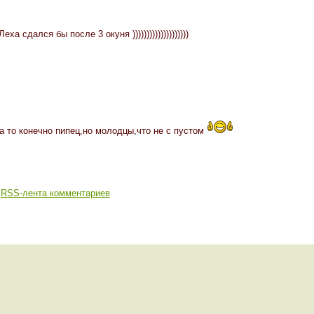
ха сдался бы после 3 окуня ))))))))))))))))))))
а то конечно пипец,но молодцы,что не с пустом
RSS-лента комментариев