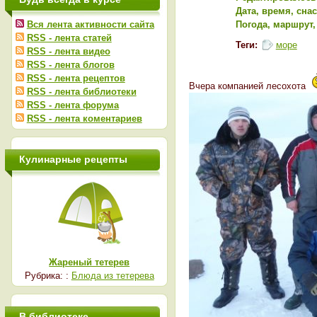
Дата, время, сна
Вся лента активности сайта
Погода, маршрут,
RSS - лента статей
Теги:
море
RSS - лента видео
RSS - лента блогов
RSS - лента рецептов
Вчера компанией лесохота
RSS - лента библиотеки
RSS - лента форума
RSS - лента коментариев
Кулинарные рецепты
Жареный тетерев
Рубрика: :
Блюда из тетерева
В библиотеке