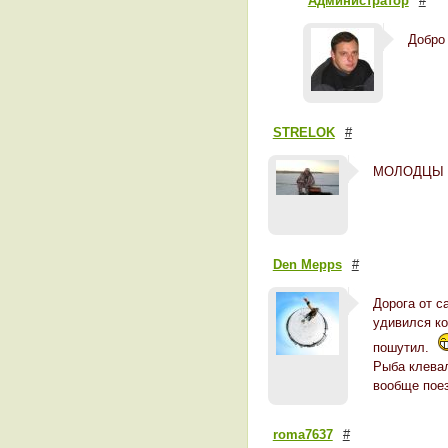
Администратор
#
Добро 
STRELOK
#
МОЛОДЦЫ ,
Den Mepps
#
Дорога от с
удивился ко
пошутил.
Рыба клевал
вообще поез
roma7637
#