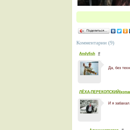
Поделиться…
Комментарии (9)
Andyfish
#
Да, без тех
ЛЁХА-ПЕРЕКОПСКИЙ(копа
И я забахал