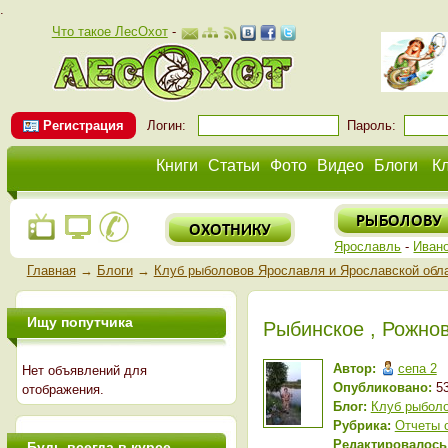
.
Что такое ЛесОхот
-
Регистрация
Логин:
Пароль:
Книги
Статьи
Фото
Видео
Блоги
К
Ярославль
-
Иван
Главная
→
Блоги
→
Клуб рыболовов Ярославля и Ярославской обл
Ищу попутчика
Рыбинское , Рожно
Автор:
сепа 2
Нет объявлений для
Опубликовано:
53
отображения.
Блог:
Клуб рыболо
Рубрика:
Отчеты 
Редактировалось
Будь всегда в курсе