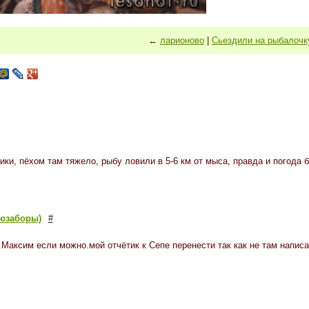
←
ларионово
|
Сьездили на рыбалочк
ники, пёхом там тяжело, рыбу ловили в 5-6 км от мыса, правда и погод
юзаборы)
#
.Максим если можно.мой отчётик к Сепе перенести так как не там написа