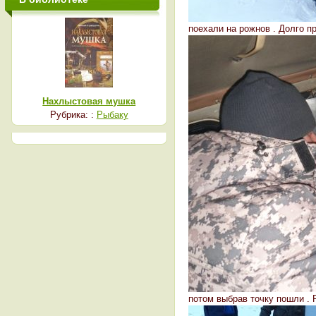
поехали на рожнов . Долго п
Нахлыстовая мушка
Рубрика: :
Рыбаку
потом выбрав точку пошли . Р