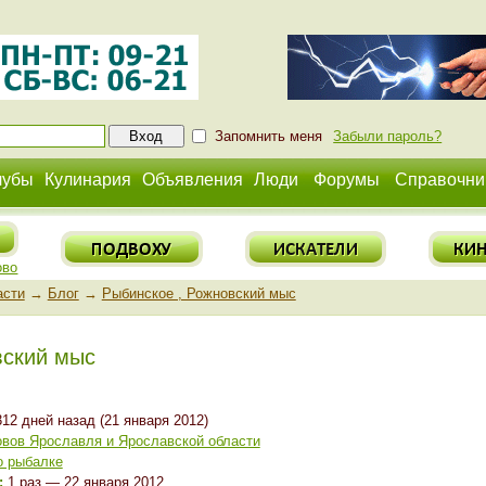
Запомнить меня
Забыли пароль?
лубы
Кулинария
Объявления
Люди
Форумы
Справочни
ово
асти
→
Блог
→
Рыбинское , Рожновский мыс
вский мыс
12 дней назад (21 января 2012)
вов Ярославля и Ярославской области
о рыбалке
:
1 раз — 22 января 2012