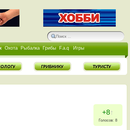
к
Охота
Рыбалка
Грибы
F.a.q
Игры
+8
↑
Голосов: 8