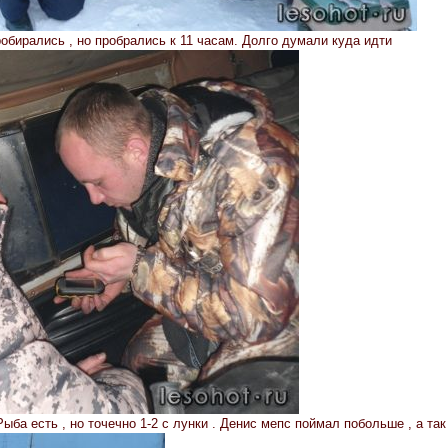
робирались , но пробрались к 11 часам. Долго думали куда идти
ыба есть , но точечно 1-2 с лунки . Денис мепс поймал побольше , а так