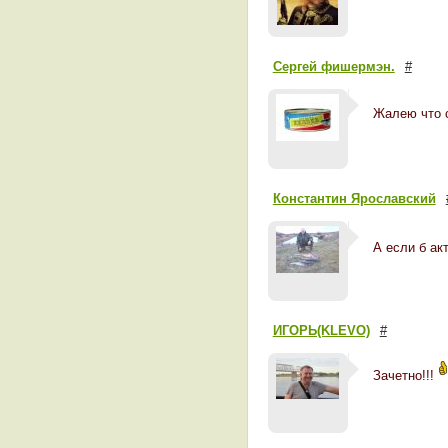
Сергей фишермэн.
#
Жалею что 
Константин Ярославский
А если б ак
ИГОРЬ(KLEVO)
#
Зачетно!!!