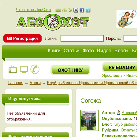
.
Что такое ЛесОхот
-
Регистрация
Логин:
Пароль:
Книги
Статьи
Фото
Видео
Блоги
К
Ярославль
-
Иван
Главная
→
Блоги
→
Клуб рыболовов Ярославля и Ярославской обл
Ищу попутчика
Согожа
Автор:
Алексе
Нет объявлений для
Опубликовано:
41
отображения.
Блог:
Клуб рыболо
Рубрика:
Отчеты 
Редактировалось
Будь всегда в курсе