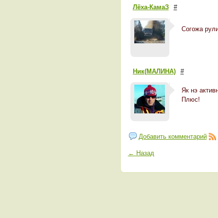
Лёха-КамаЗ
#
Согожа рули
Ник(МАЛИНА)
#
Як нэ активн
Плюс!
Добавить комментарий
← Назад