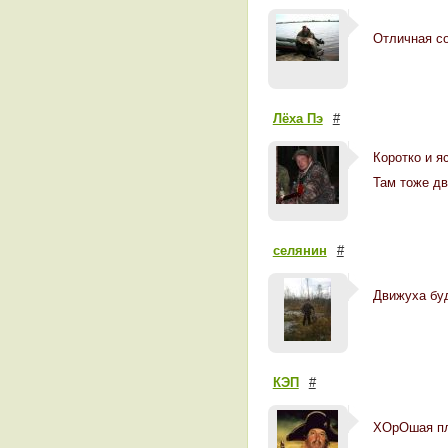
Отличная с
Лёха Пэ
#
Коротко и я
Там тоже дв
селянин
#
Движуха бу
КЭП
#
ХОрОшая пл