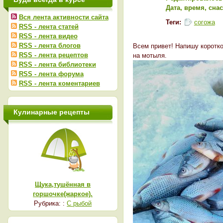
Дата, время, сна
Вся лента активности сайта
Теги:
согожа
RSS - лента статей
RSS - лента видео
RSS - лента блогов
Всем привет! Напишу коротко
RSS - лента рецептов
на мотыля.
RSS - лента библиотеки
RSS - лента форума
RSS - лента коментариев
Кулинарные рецепты
Щука,тушённая в
горшочке(жаркое).
Рубрика: :
С рыбой