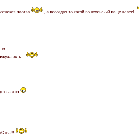
огожская плотва
, а воооздух то какой пошехонский ваще класс!
сно.
ижуха есть...
дет завтра
Отва!!!