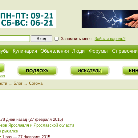
Запомнить меня
Забыли пароль?
лубы
Кулинария
Объявления
Люди
Форумы
Справочни
ово
асти
→
Блог
→
Согожа
й
78 дней назад (27 февраля 2015)
вов Ярославля и Ярославской области
о рыбалке
:
1 раз — 27 февраля 2015