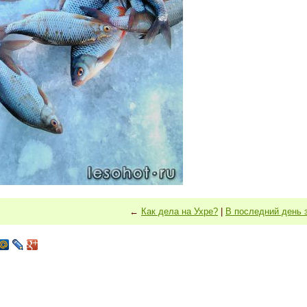
←
Как дела на Ухре?
|
В последний день 