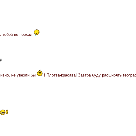
с тобой не поехал
#
тивно, не увезли бы
! Плотва-красава! Завтра буду расширять геогр