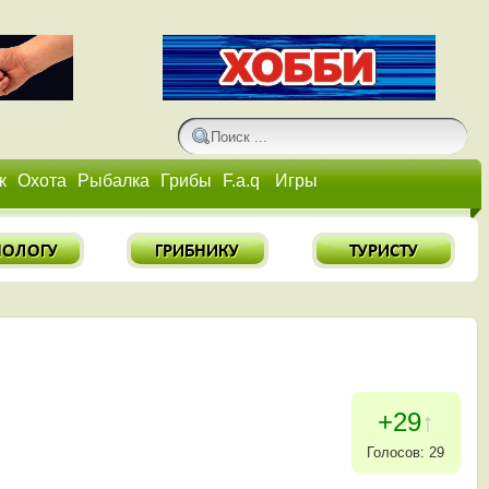
к
Охота
Рыбалка
Грибы
F.a.q
Игры
+29
↑
Голосов: 29