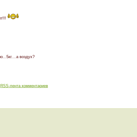
т!!!
о...5кг....а воздух?
RSS-лента комментариев