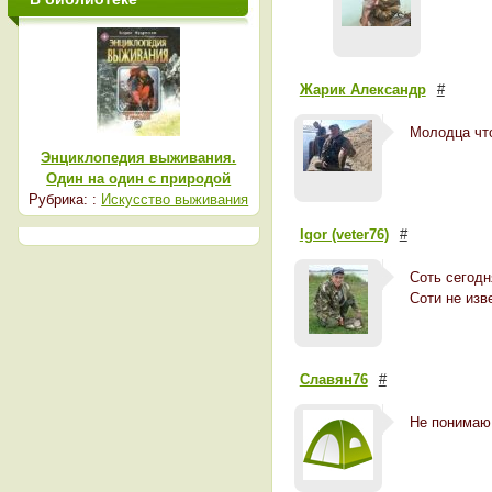
Жарик Александр
#
Молодца что
Энциклопедия выживания.
Один на один с природой
Рубрика: :
Искусство выживания
Igor (veter76)
#
Соть сегодн
Соти не изве
Славян76
#
Не понимаю,