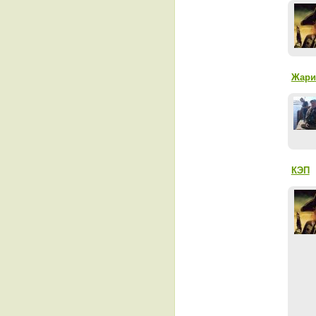
Жари
КЭП