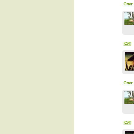
Олег
КЭП
Олег
КЭП