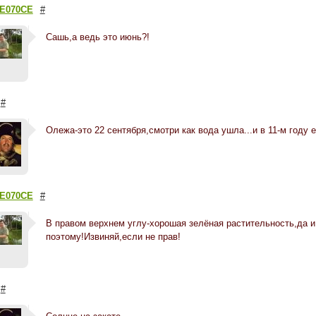
 Е070СЕ
#
Сашь,а ведь это июнь?!
#
Олежа-это 22 сентября,смотри как вода ушла...и в 11-м году 
 Е070СЕ
#
В правом верхнем углу-хорошая зелёная растительность,да и 
поэтому!Извиняй,если не прав!
#