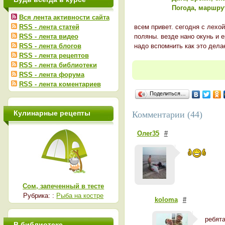
Погода, маршрут
Вся лента активности сайта
RSS - лента статей
всем привет. сегодня с лехо
RSS - лента видео
поляны. везде нано окунь и 
RSS - лента блогов
надо вспомнить как это дела
RSS - лента рецептов
RSS - лента библиотеки
RSS - лента форума
RSS - лента коментариев
Поделиться…
Кулинарные рецепты
Комментарии (44)
Олег35
#
Сом, запеченный в тесте
Рубрика: :
Рыба на костре
koloma
#
ребята
В библиотеке