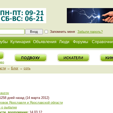
Запомнить меня
Забыли пароль?
лубы
Кулинария
Объявления
Люди
Форумы
Справочни
ово
асти
→
Блог
→
соть
kauzov
258 дней назад (14 марта 2012)
ловов Ярославля и Ярославской области
 о рыбалке
асти, вооружение:
14.03.12