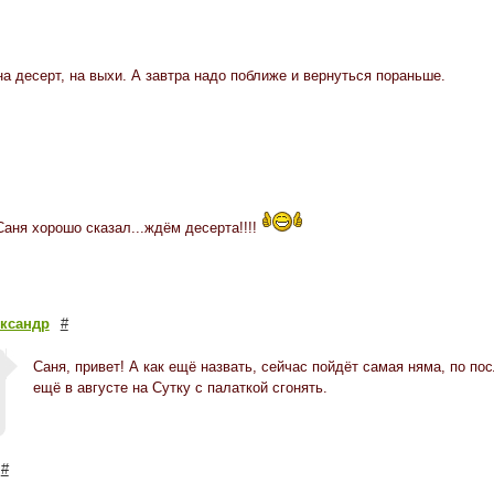
а десерт, на выхи. А завтра надо поближе и вернуться пораньше.
Саня хорошо сказал...ждём десерта!!!!
ксандр
#
Саня, привет! А как ещё назвать, сейчас пойдёт самая няма, по по
ещё в августе на Сутку с палаткой сгонять.
#