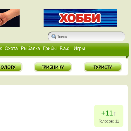
к
Охота
Рыбалка
Грибы
F.a.q
Игры
+11
↑
Голосов: 11