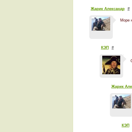
Жарик Александр
#
Море н
КЭП
#
Жарик Але
КЭП