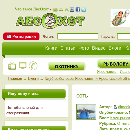
.
Что такое ЛесОхот
-
Регистрация
Логин:
Пароль:
Книги
Статьи
Фото
Видео
Блоги
К
Ярославль
-
Иван
Главная
→
Блоги
→
Клуб рыболовов Ярославля и Ярославской обл
Ищу попутчика
соть
Автор:
dimon
Нет объявлений для
Опубликовано:
5
отображения.
Блог:
Клуб рыбо
Рубрика:
Отчеты
Дата, время, сн
Будь всегда в курсе