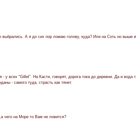
 выбрались. А я до сих пор ломаю голову, куда? Или на Соть но выше и
я - у всех "Gillet". На Касти, говорят, дорога тока до деревни. Да и вод
даны - самого туда, страсть как тянет.
а чего на Море то Вам не ловится?