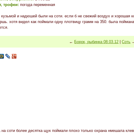
, трофеи:
погода переменная
й кузьмой и надюшей были на соти. если б не свежий воздух и хорошая к
ершь. хотя видел как поймали одну плотвицу грамм на 350. была поймана
ется.
←
Борок, рыбинка 08.03.12
|
Соть
 на соти более десятка щук поймали плохо только охрана нмешала клев