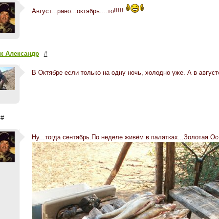
Август...рано...октябрь....то!!!!!
к Александр
#
В Октябре если только на одну ночь, холодно уже. А в авгус
#
Ну...тогда сентябрь.По неделе живём в палатках...Золотая Осе