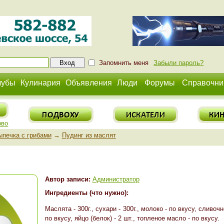
Запомнить меня
Забыли пароль?
лубы
Кулинария
Объявления
Люди
Форумы
Справочни
ово
ыпечка с грибами
→
Пудинг из маслят
Автор записи:
Администратор
Ингредиенты (что нужно):
Маслята - 300г., сухари - 300г., молоко - по вкусу, сливоч
по вкусу, яйцо (белок) - 2 шт., топленое масло - по вкусу.