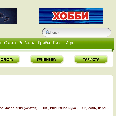
к
Охота
Рыбалка
Грибы
F.a.q
Игры
ное масло яйцо (желток) - 1 шт., пшеничная мука - 100г., соль, перец -