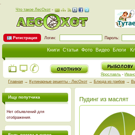
.
Что такое ЛесОхот
-
Регистрация
Логин:
Пароль:
Книги
Статьи
Фото
Видео
Блоги
К
Ярославль
-
Иван
Главная
→
Кулинарные рецепты - ЛесОхот
→
Блюда из грибов
→
В
Ищу попутчика
Пудинг из маслят
Нет объявлений для
отображения.
Будь всегда в курсе