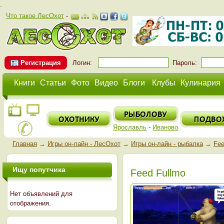
.
Что такое ЛесОхот
-
Регистрация
Логин:
Пароль:
Книги
Статьи
Фото
Видео
Блоги
Клубы
Кулинария
Ярославль
-
Иваново
Главная
→
Игры он-лайн - ЛесОхот
→
Игры он-лайн - рыбалка
→
Fee
Ищу попутчика
Feed Fullmo
Нет объявлений для
отображения.