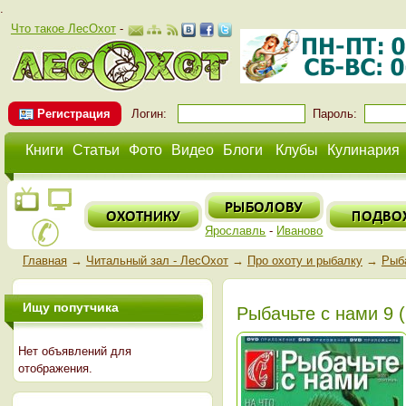
.
Что такое ЛесОхот
-
Регистрация
Логин:
Пароль:
Книги
Статьи
Фото
Видео
Блоги
Клубы
Кулинария
Ярославль
-
Иваново
Главная
→
Читальный зал - ЛесОхот
→
Про охоту и рыбалку
→
Рыба
Ищу попутчика
Рыбачьте с нами 9 
Нет объявлений для
отображения.