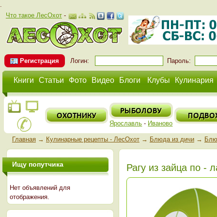
.
Что такое ЛесОхот
-
Регистрация
Логин:
Пароль:
Книги
Статьи
Фото
Видео
Блоги
Клубы
Кулинария
Ярославль
-
Иваново
Главная
→
Кулинарные рецепты - ЛесОхот
→
Блюда из дичи
→
Блю
Ищу попутчика
Рагу из зайца по - 
Нет объявлений для
отображения.