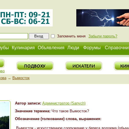
Запомнить меня
Забыли пароль?
лубы
Кулинария
Объявления
Люди
Форумы
Справочни
ово
лова
→
Вымосток
Автор записи:
Администратор (Sanych)
Значение термина:
Что такое Вымосток?
Обозначение (толкование) слова, выражения:
Вымосток - искусственное сооружение у берега водоема (обычн