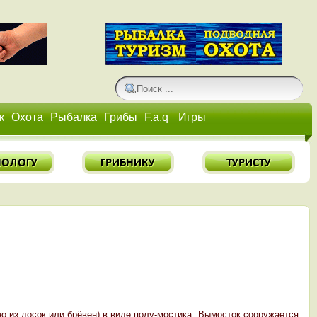
к
Охота
Рыбалка
Грибы
F.a.q
Игры
о из досок или брёвен) в виде полу-мостика. Вымосток сооружается