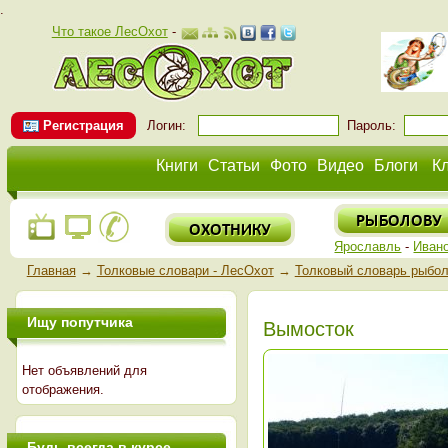
.
Что такое ЛесОхот
-
Регистрация
Логин:
Пароль:
Книги
Статьи
Фото
Видео
Блоги
К
Ярославль
-
Иван
Главная
→
Толковые словари - ЛесОхот
→
Толковый словарь рыбо
Ищу попутчика
Вымосток
Нет объявлений для
отображения.
Будь всегда в курсе