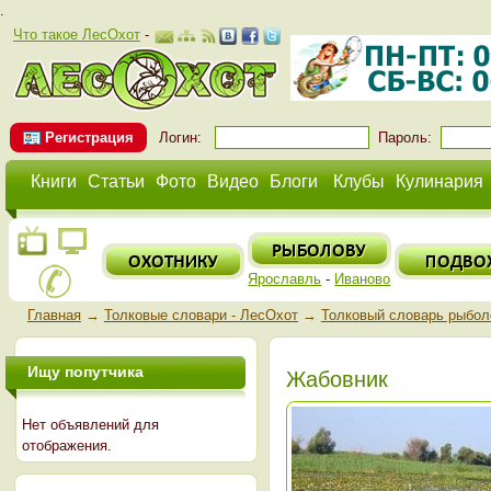
.
Что такое ЛесОхот
-
Регистрация
Логин:
Пароль:
Книги
Статьи
Фото
Видео
Блоги
Клубы
Кулинария
Ярославль
-
Иваново
Главная
→
Толковые словари - ЛесОхот
→
Толковый словарь рыбол
Ищу попутчика
Жабовник
Нет объявлений для
отображения.