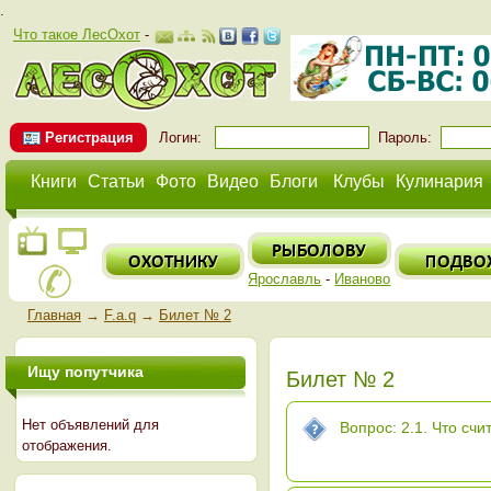
.
Что такое ЛесОхот
-
Регистрация
Логин:
Пароль:
Книги
Статьи
Фото
Видео
Блоги
Клубы
Кулинария
Ярославль
-
Иваново
Главная
→
F.a.q
→
Билет № 2
Ищу попутчика
Билет № 2
Нет объявлений для
Вопрос: 2.1. Что сч
отображения.