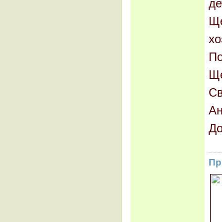
де
Ще
хо
По
Ще
Св
Ан
До
Пр