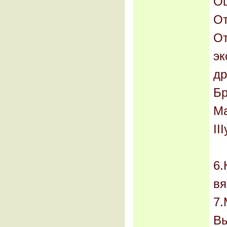
Оц
От
От
эк
др
Бр
Ма
III
6.
вя
7.
Вы