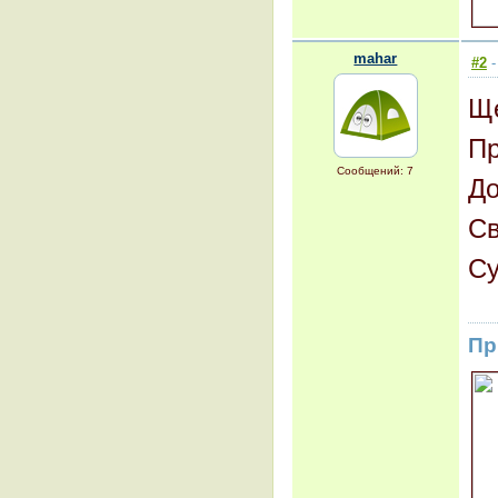
mahar
#2
-
Ще
Пр
Сообщений: 7
До
Св
Су
Пр