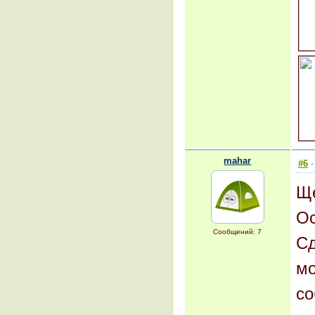
mahar
#6
-
Ще
Ос
Сообщений: 7
Сд
мо
со