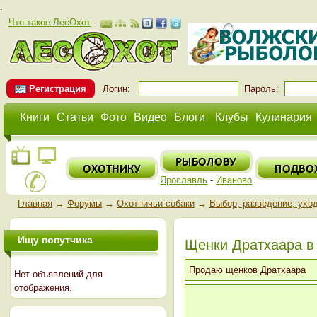
.
Что такое ЛесОхот
-
Регистрация
Логин:
Пароль:
Книги
Статьи
Фото
Видео
Блоги
Клубы
Кулинария
Ярославль
-
Иваново
Главная
→
Форумы
→
Охотничьи собаки
→
Выбор, разведение, ухо
Ищу попутчика
Щенки Дратхаара в
Продаю щенков Дратхаара
Нет объявлений для
отображения.