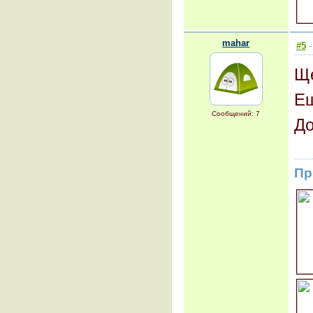
mahar
#5
-
Ще
Ещ
Сообщений: 7
До
Пр