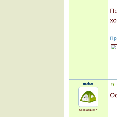
По
хо
Пр
mahar
#7
-
Ос
Сообщений: 7