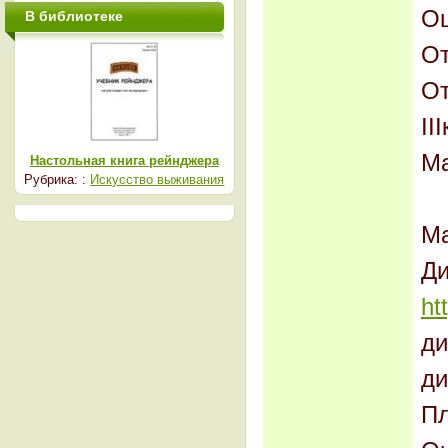
Оц
В библиотеке
От
От
III
Ма
Настольная книга рейнджера
Рубрика: :
Искусство выживания
Ма
Ди
ht
ди
ди
Пл