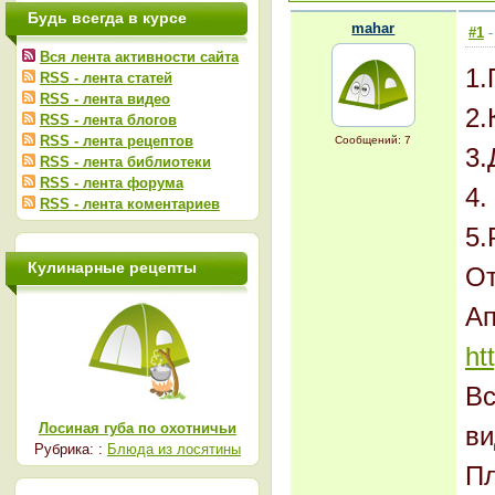
Будь всегда в курсе
mahar
#1
-
Вся лента активности сайта
1.
RSS - лента статей
RSS - лента видео
2.
RSS - лента блогов
RSS - лента рецептов
Сообщений: 7
3.
RSS - лента библиотеки
RSS - лента форума
4.
RSS - лента коментариев
5.
Кулинарные рецепты
От
Ап
ht
Вс
Лосиная губа по охотничьи
ви
Рубрика: :
Блюда из лосятины
Пл