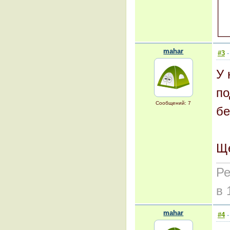
mahar
#3
-
У 
по
Сообщений: 7
бе
Ще
Ре
в 
mahar
#4
-