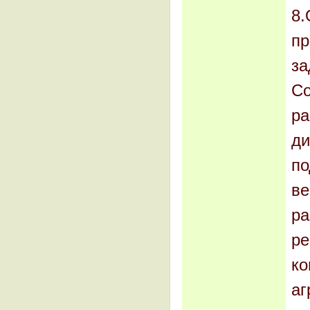
8.
пр
за
Со
ра
ди
по
ве
ра
ре
ко
аг