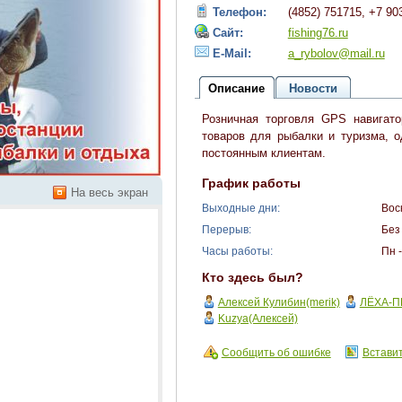
Телефон:
(4852) 751715, +7 90
Сайт:
fishing76.ru
E-Mail:
a_rybolov@mail.ru
Описание
Новости
Розничная торговля GPS навигат
товаров для рыбалки и туризма, 
постоянным клиентам.
График работы
На весь экран
Выходные дни:
Вос
Перерыв:
Без
Часы работы:
Пн -
Кто здесь был?
Алексей Кулибин(merik)
ЛЁХА-П
Kuzya(Алексей)
Сообщить об ошибке
Вставит