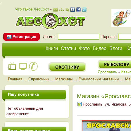
.
Что такое ЛесОхот
-
Регистрация
Логин:
Пароль:
Книги
Статьи
Фото
Видео
Блоги
К
Ярославль
-
Иван
Главная
→
Справочник
→
Магазины
→
Рыболовные магазины
→
Ма
Ищу попутчика
Магазин «Ярославс
Ярославль, ул. Чкалова, 6
Нет объявлений для
отображения.
Будь всегда в курсе