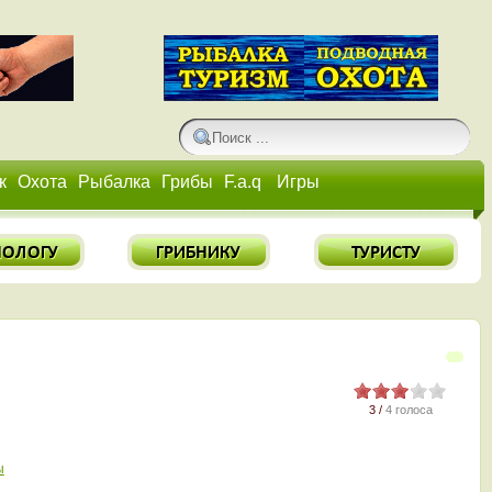
к
Охота
Рыбалка
Грибы
F.a.q
Игры
3 /
4 голоса
ы