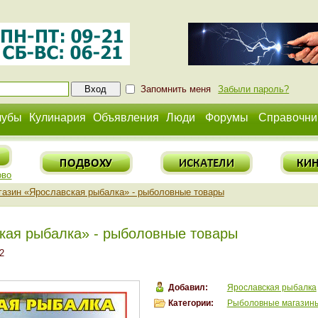
Запомнить меня
Забыли пароль?
лубы
Кулинария
Объявления
Люди
Форумы
Справочни
ово
газин «Ярославская рыбалка» - рыболовные товары
кая рыбалка» - рыболовные товары
2
Добавил:
Ярославская рыбалка
Категории:
Рыболовные магазин