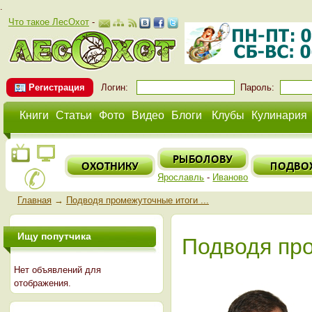
.
Что такое ЛесОхот
-
Регистрация
Логин:
Пароль:
Книги
Статьи
Фото
Видео
Блоги
Клубы
Кулинария
Ярославль
-
Иваново
Главная
→
Подводя промежуточные итоги ...
Ищу попутчика
Подводя про
Нет объявлений для
отображения.