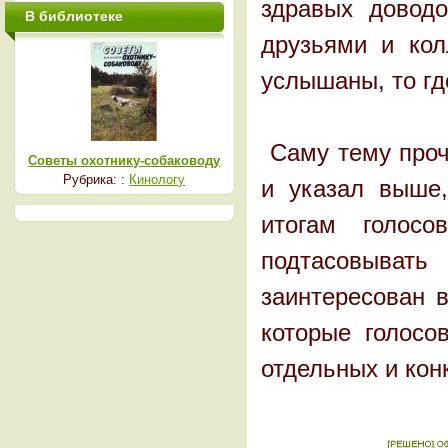
здравых довод
В библиотеке
друзьями и кол
услышаны, то где
Саму тему проч
Советы охотнику-собаководу
Рубрика: :
Кинологу
и указал выше
итогам голос
подтасовыват
заинтересован в
которые голосо
отдельных и конк