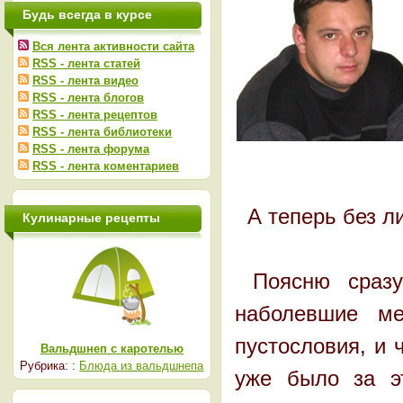
Будь всегда в курсе
Вся лента активности сайта
RSS - лента статей
RSS - лента видео
RSS - лента блогов
RSS - лента рецептов
RSS - лента библиотеки
RSS - лента форума
RSS - лента коментариев
А теперь без л
Кулинарные рецепты
Поясню сразу,
наболевшие м
пустословия, и 
Вальдшнеп с каротелью
Рубрика: :
Блюда из вальдшнепа
уже было за э