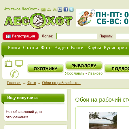
.
Что такое ЛесОхот
-
Регистрация
Логин:
Пароль:
Книги
Статьи
Фото
Видео
Блоги
Клубы
Кулинария
Ярославль
-
Иваново
Главная
→
Фото
→
Обои на рабочий стол
Ищу попутчика
Обои на рабочий ст
Нет объявлений для
отображения.