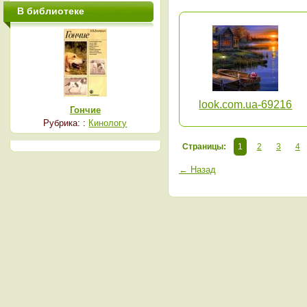
В библиотеке
look.com.ua-69216
Гончие
Рубрика: :
Кинологу
Страницы:
1
2
3
4
← Назад