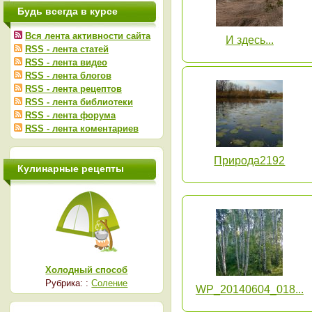
Будь всегда в курсе
Вся лента активности сайта
И здесь...
RSS - лента статей
RSS - лента видео
RSS - лента блогов
RSS - лента рецептов
RSS - лента библиотеки
RSS - лента форума
RSS - лента коментариев
Природа2192
Кулинарные рецепты
Холодный способ
Рубрика: :
Соление
WP_20140604_018...