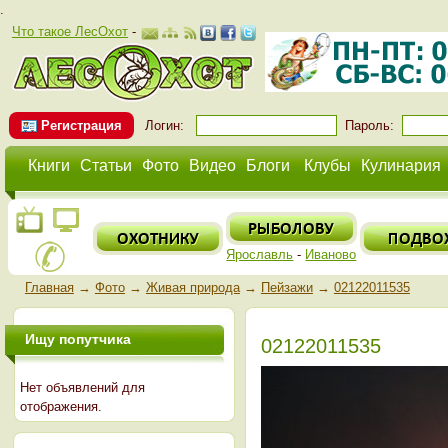
.
Что такое ЛесОхот
-
Регистрация
Логин:
Пароль:
Книги
Статьи
Фото
Видео
Блоги
Клубы
Кулинария
Ярославль
-
Иваново
Главная
→
Фото
→
Живая природа
→
Пейзажи
→
02122011535
Ищу попутчика
02122011535
Нет объявлений для
отображения.