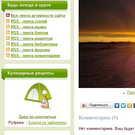
Будь всегда в курсе
Вся лента активности сайта
RSS - лента статей
RSS - лента видео
RSS - лента блогов
RSS - лента рецептов
RSS - лента библиотеки
RSS - лента форума
RSS - лента коментариев
Кулинарные рецепты
←
Пре
Поделиться…
Заяц по-охотничьи
Комментарии (0)
Рубрика: :
Блюда из зайчатины
Нет комментариев. Ваш будет