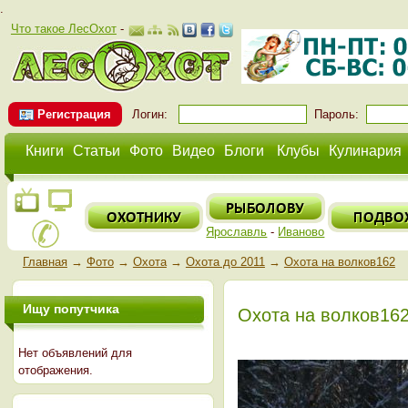
.
Что такое ЛесОхот
-
Регистрация
Логин:
Пароль:
Книги
Статьи
Фото
Видео
Блоги
Клубы
Кулинария
Ярославль
-
Иваново
Главная
→
Фото
→
Охота
→
Охота до 2011
→
Охота на волков162
Ищу попутчика
Охота на волков16
Нет объявлений для
отображения.