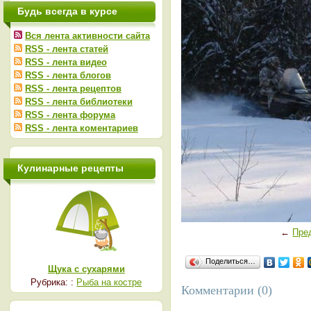
Будь всегда в курсе
Вся лента активности сайта
RSS - лента статей
RSS - лента видео
RSS - лента блогов
RSS - лента рецептов
RSS - лента библиотеки
RSS - лента форума
RSS - лента коментариев
Кулинарные рецепты
←
Пре
Поделиться…
Щука с сухарями
Рубрика: :
Рыба на костре
Комментарии (0)