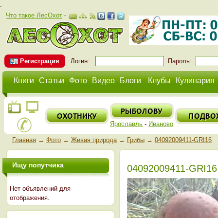
.
Что такое ЛесОхот
-
Регистрация
Логин:
Пароль:
Книги
Статьи
Фото
Видео
Блоги
Клубы
Кулинария
Ярославль
-
Иваново
Главная
→
Фото
→
Живая природа
→
Грибы
→
04092009411-GRI16
Ищу попутчика
04092009411-GRI16
Нет объявлений для
отображения.