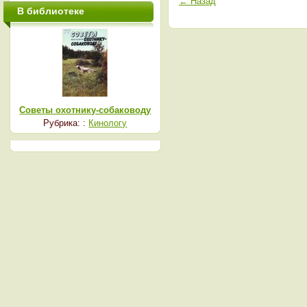
← Назад
В библиотеке
Советы охотнику-собаководу
Рубрика: :
Кинологу