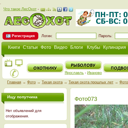
.
Что такое ЛесОхот
-
Регистрация
Логин:
Пароль:
Книги
Статьи
Фото
Видео
Блоги
Клубы
Кулинария
Ярославль
-
Иваново
Главная
→
Фото
→
Тихая охота
→
Тихая охота прошлых лет
→
Фото
Ищу попутчика
Фото073
Нет объявлений для
отображения.