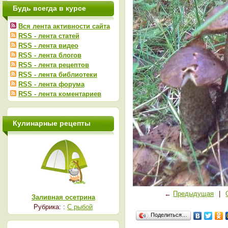
Будь всегда в курсе
Вся лента активности сайта
RSS - лента статей
RSS - лента видео
RSS - лента блогов
RSS - лента рецептов
RSS - лента библиотеки
RSS - лента форума
RSS - лента коментариев
Кулинарные рецепты
←
Предыдущая
|
Заливная осетрина
Рубрика: :
С рыбой
Поделиться…