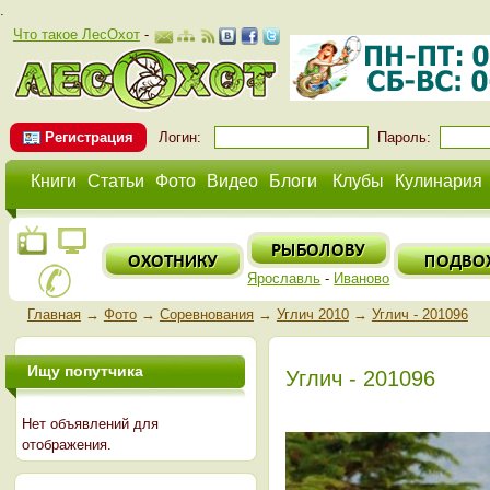
.
Что такое ЛесОхот
-
Регистрация
Логин:
Пароль:
Книги
Статьи
Фото
Видео
Блоги
Клубы
Кулинария
Ярославль
-
Иваново
Главная
→
Фото
→
Соревнования
→
Углич 2010
→
Углич - 201096
Ищу попутчика
Углич - 201096
Нет объявлений для
отображения.