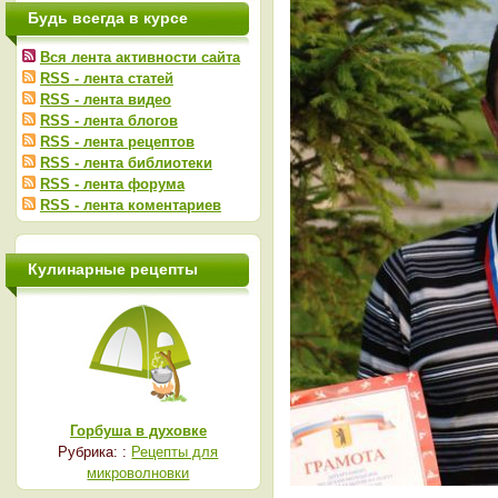
Будь всегда в курсе
Вся лента активности сайта
RSS - лента статей
RSS - лента видео
RSS - лента блогов
RSS - лента рецептов
RSS - лента библиотеки
RSS - лента форума
RSS - лента коментариев
Кулинарные рецепты
Горбуша в духовке
Рубрика: :
Рецепты для
микроволновки