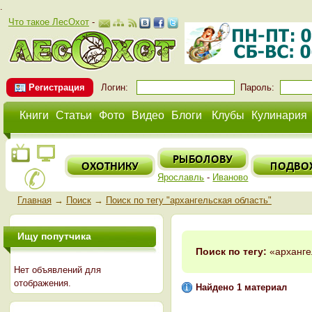
.
Что такое ЛесОхот
-
Регистрация
Логин:
Пароль:
Книги
Статьи
Фото
Видео
Блоги
Клубы
Кулинария
Ярославль
-
Иваново
Главная
→
Поиск
→
Поиск по тегу "архангельская область"
Ищу попутчика
Поиск по тегу:
«архангел
Нет объявлений для
отображения.
Найдено 1 материал