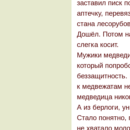
заставил писк п
аптечку, перевя
стана лесорубов
Дошёл. Потом на
слегка косит.
Мужики медведи
который попробо
беззащитность. 
к медвежатам не
медведица нико
А из берлоги, у
Стало понятно, 
не хватало моло