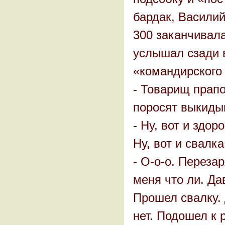
бардак, Василий
300 заканчивала
услышал сзади 
«командирского 
- Товарищ прап
поросят выкидыв
- Ну, вот и здо
Ну, вот и свалка
- О-о-о. Переза
меня что ли. Да
Прошел свалку.
нет. Подошел к 