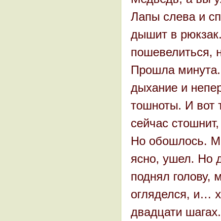
Лапы слева и сп
дышит в рюкзак.
пошевелиться, н
Прошла минута.
дыхание и непер
тошноты. И вот 
сейчас стошнит,
Но обошлось. Ме
ясно, ушел. Но 
поднял голову, 
огляделся, и… х
двадцати шагах.