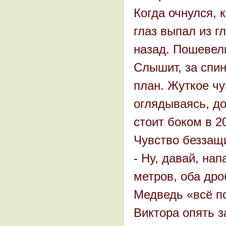
Когда очнулся, 
глаз выпал из г
назад. Пошевели
Слышит, за спин
план. Жуткое чу
оглядываясь, до
стоит боком в 2
Чувство беззащ
- Ну, давай, нап
метров, оба др
Медведь «всё п
Виктора опять з