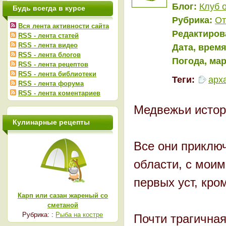
Блог:
Клуб 
Будь всегда в курсе
Рубрика:
От
Вся лента активности сайта
Редактиров
RSS - лента статей
RSS - лента видео
Дата, время
RSS - лента блогов
Погода, ма
RSS - лента рецептов
RSS - лента библиотеки
Теги:
арх
RSS - лента форума
RSS - лента коментариев
Медвежьи истор
Кулинарные рецепты
Все они приключ
области, с мои
первых уст, кром
Карп или сазан жареный со
сметаной
Рубрика: :
Рыба на костре
Почти трагичная