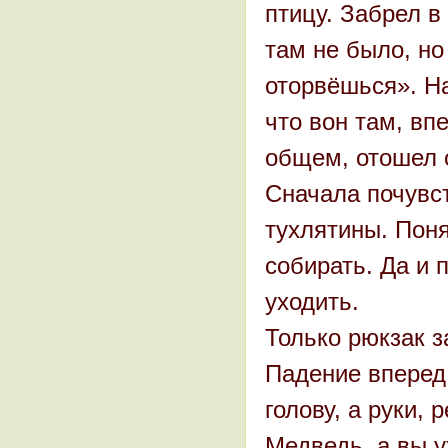
птицу. Забрел в
там не было, но
оторвёшься». На
что вон там, вп
общем, отошел о
Сначала почувс
тухлятины. Поня
собирать. Да и 
уходить.
Только рюкзак з
Падение вперед
голову, а руки,
Медведь, а вы у