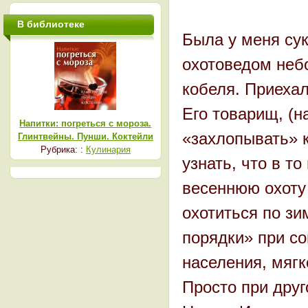
В библиотеке
Была у меня сук
охотоведом небо
кобеля. Приехал
Его товарищ, (н
Напитки: погреться с мороза.
«захлопывать» к
Глинтвейны. Пунши. Коктейли
Рубрика: :
Кулинария
узнать, что в то
весеннюю охоту
охотиться по зи
порядки» при со
населения, мягк
Просто при друг