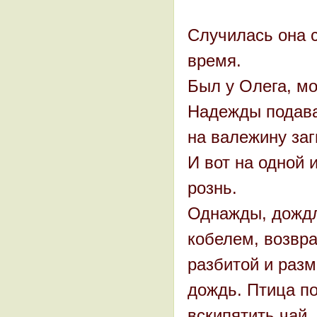
Случилась она с
время.
Был у Олега, мо
Надежды подава
на валежину заг
И вот на одной 
рознь.
Однажды, дождл
кобелем, возвра
разбитой и раз
дождь. Птица п
вскипятить чай,