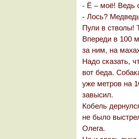
- Ё – моё! Ведь 
- Лось? Медвед
Пули в стволы! 
Впереди в 100 м
за ним, на маха
Надо сказать, ч
вот беда. Собак
уже метров на 1
завысил.
Кобель дернулся
не было выстре
Олега.