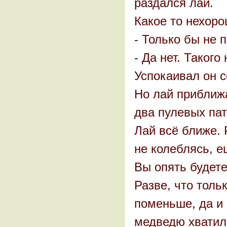
раздался лай.
Какое то нехор
- Только бы не 
- Да нет. Такого
Успокаивал он с
Но лай приближа
два пулевых пат
Лай всё ближе. 
не колеблясь, е
Вы опять будете
Разве, что толь
поменьше, да и 
медведю хватило