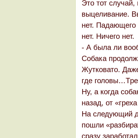
Это тот случай,
выцеливание. В
нет. Падающего 
нет. Ничего нет.
- А была ли воо
Собака продолж
Жутковато. Даже
где головы…Трев
Ну, а когда соб
назад, от «грех
На следующий де
пошли «разбира
сразу заработал