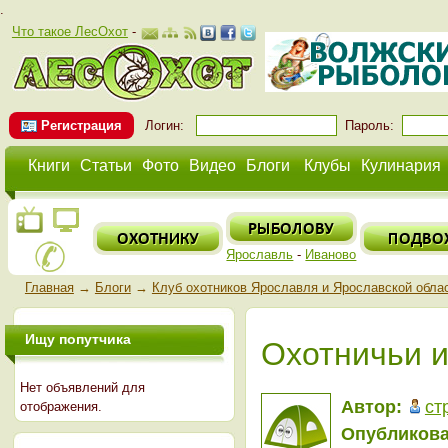
.
Что такое ЛесОхот
-
Регистрация
Логин:
Пароль:
Книги
Статьи
Фото
Видео
Блоги
Клубы
Кулинария
Ярославль
-
Иваново
Главная
→
Блоги
→
Клуб охотников Ярославля и Ярославской обла
Ищу попутчика
Охотничьи 
Нет объявлений для
Автор:
ст
отображения.
Опубликова