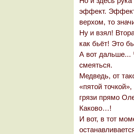
Но и здесь рука
эффект. Эффект 
верхом, то знач
Ну и взял! Втор
как бьёт! Это б
А вот дальше...
смеяться.
Медведь, от так
«пятой точкой»,
грязи прямо Оле
Каково…!
И вот, в тот мом
останавливается