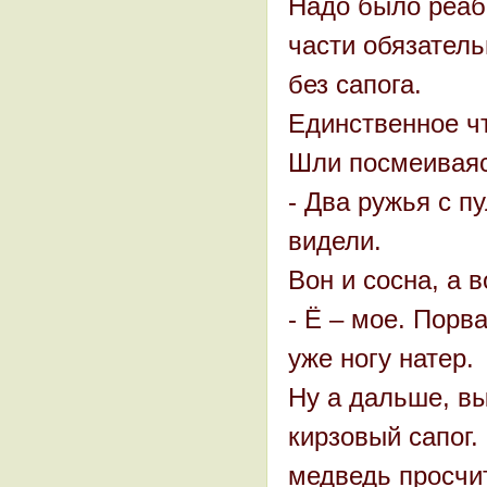
Надо было реаби
части обязатель
без сапога.
Единственное чт
Шли посмеиваяс
- Два ружья с п
видели.
Вон и сосна, а в
- Ё – мое. Порв
уже ногу натер.
Ну а дальше, в
кирзовый сапог.
медведь просчит