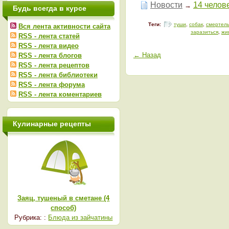
Новости
14 челов
→
Будь всегда в курсе
Теги:
туши
,
собак
,
смертел
Вся лента активности сайта
заразиться
,
жи
RSS - лента статей
RSS - лента видео
← Назад
RSS - лента блогов
RSS - лента рецептов
RSS - лента библиотеки
RSS - лента форума
RSS - лента коментариев
Кулинарные рецепты
Заяц, тушеный в сметане (4
способ)
Рубрика: :
Блюда из зайчатины