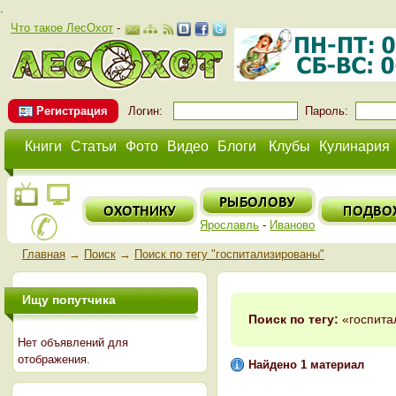
.
Что такое ЛесОхот
-
Регистрация
Логин:
Пароль:
Книги
Статьи
Фото
Видео
Блоги
Клубы
Кулинария
Ярославль
-
Иваново
Главная
→
Поиск
→
Поиск по тегу "госпитализированы"
Ищу попутчика
Поиск по тегу:
«госпита
Нет объявлений для
отображения.
Найдено 1 материал