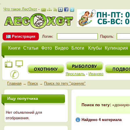
.
Что такое ЛесОхот
-
Регистрация
Логин:
Пароль:
Книги
Статьи
Фото
Видео
Блоги
Клубы
Кулинария
Ярославль
-
Иваново
Главная
→
Поиск
→
Поиск по тегу "донную"
Ищу попутчика
Поиск по тегу:
«донную»
Нет объявлений для
отображения.
Найдено 4 материала