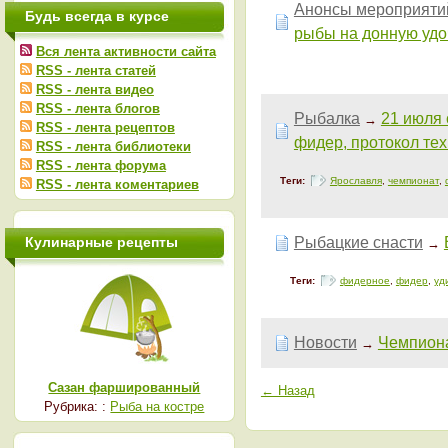
Анонсы мероприяти
Будь всегда в курсе
рыбы на донную удо
Вся лента активности сайта
RSS - лента статей
RSS - лента видео
RSS - лента блогов
Рыбалка
21 июля 
→
RSS - лента рецептов
фидер, протокол тех
RSS - лента библиотеки
RSS - лента форума
Теги:
Ярославля
,
чемпионат
,
RSS - лента коментариев
Кулинарные рецепты
Рыбацкие снасти
→
Теги:
фидерное
,
фидер
,
уд
Новости
Чемпион
→
Сазан фаршированный
← Назад
Рубрика: :
Рыба на костре