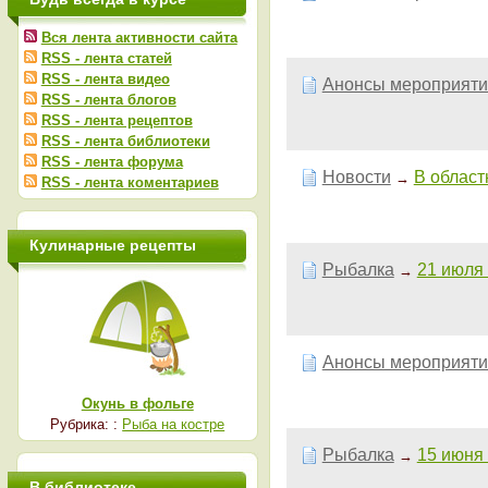
Вся лента активности сайта
RSS - лента статей
RSS - лента видео
Анонсы мероприяти
RSS - лента блогов
RSS - лента рецептов
RSS - лента библиотеки
RSS - лента форума
Новости
В област
→
RSS - лента коментариев
Кулинарные рецепты
Рыбалка
21 июля 
→
Анонсы мероприяти
Окунь в фольге
Рубрика: :
Рыба на костре
Рыбалка
15 июня 
→
В библиотеке