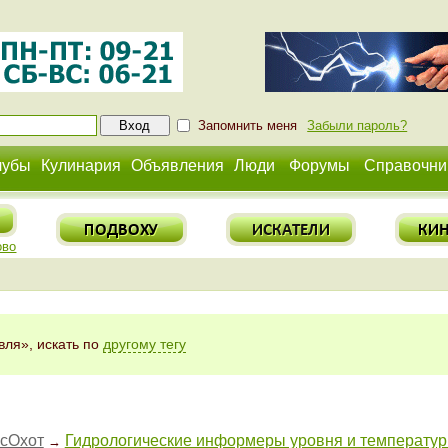
Запомнить меня
Забыли пароль?
лубы
Кулинария
Объявления
Люди
Форумы
Справочни
ово
ля», искать по
другому тегу
есОхот
Гидрологические информеры уровня и температур
→