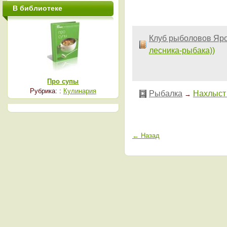
В библиотеке
Клуб рыболовов Яро
лесника-рыбака))
Про супы
Рубрика: :
Кулинария
Рыбалка
Нахлыст
→
← Назад