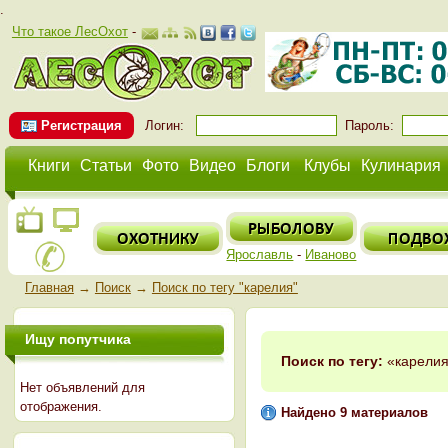
.
Что такое ЛесОхот
-
Регистрация
Логин:
Пароль:
Книги
Статьи
Фото
Видео
Блоги
Клубы
Кулинария
Ярославль
-
Иваново
Главная
→
Поиск
→
Поиск по тегу "карелия"
Ищу попутчика
Поиск по тегу:
«карелия
Нет объявлений для
отображения.
Найдено 9 материалов