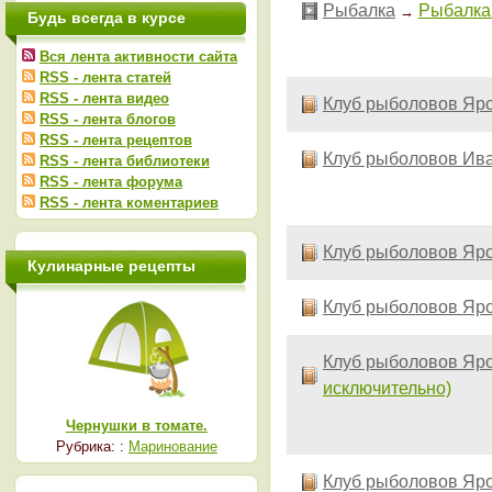
Рыбалка
Рыбалка 
→
Будь всегда в курсе
Вся лента активности сайта
RSS - лента статей
RSS - лента видео
Клуб рыболовов Яро
RSS - лента блогов
RSS - лента рецептов
Клуб рыболовов Ива
RSS - лента библиотеки
RSS - лента форума
RSS - лента коментариев
Клуб рыболовов Яро
Кулинарные рецепты
Клуб рыболовов Яро
Клуб рыболовов Яро
исключительно)
Чернушки в томате.
Рубрика: :
Маринование
Клуб рыболовов Яро