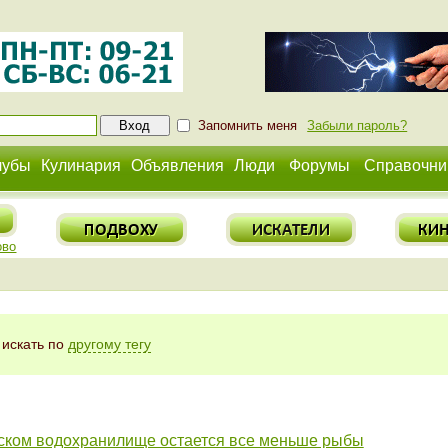
Запомнить меня
Забыли пароль?
лубы
Кулинария
Объявления
Люди
Форумы
Справочни
ово
 искать по
другому тегу
ском водохранилище остается все меньше рыбы