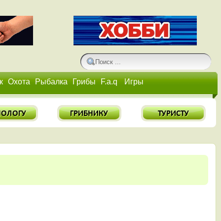
к
Охота
Рыбалка
Грибы
F.a.q
Игры