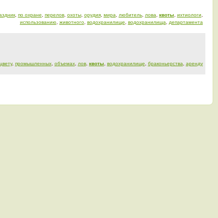
аздник
,
по охране
,
перелов
,
охоты
,
орудия
,
мира
,
любитель
,
лова
,
квоты
,
ихтиологи
,
использованию
,
животного
,
водохранилище
,
водохранилища
,
департамента
цвету
,
промышленных
,
объемах
,
лов
,
квоты
,
водохранилище
,
браконьерства
,
аренду