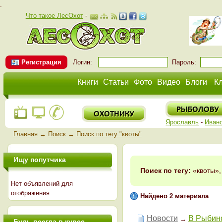
.
Что такое ЛесОхот
-
Регистрация
Логин:
Пароль:
Книги
Статьи
Фото
Видео
Блоги
К
Ярославль
-
Иван
Главная
→
Поиск
→
Поиск по тегу "квоты"
Ищу попутчика
Поиск по тегу:
«квоты»,
Нет объявлений для
отображения.
Найдено 2 материала
Новости
В Рыбин
→
Будь всегда в курсе