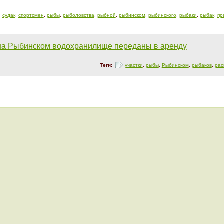
,
судак
,
спортсмен
,
рыбы
,
рыболовства
,
рыбной
,
рыбинском
,
рыбинского
,
рыбаки
,
рыбак
,
пр
на Рыбинском водохранилище переданы в аренду
Теги:
участки
,
рыбы
,
Рыбинском
,
рыбаков
,
рас