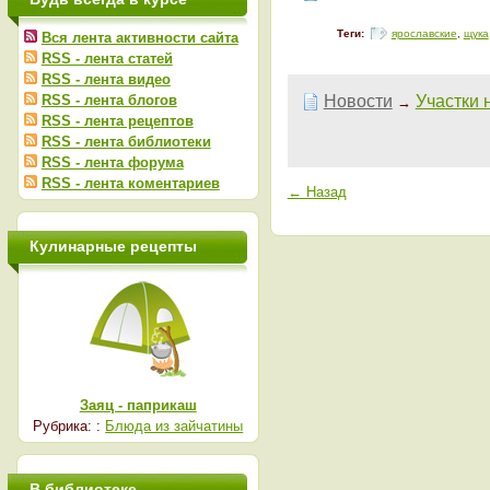
Теги:
ярославские
,
щука
Вся лента активности сайта
RSS - лента статей
RSS - лента видео
RSS - лента блогов
Новости
Участки 
→
RSS - лента рецептов
RSS - лента библиотеки
RSS - лента форума
RSS - лента коментариев
← Назад
Кулинарные рецепты
Заяц - паприкаш
Рубрика: :
Блюда из зайчатины
В библиотеке