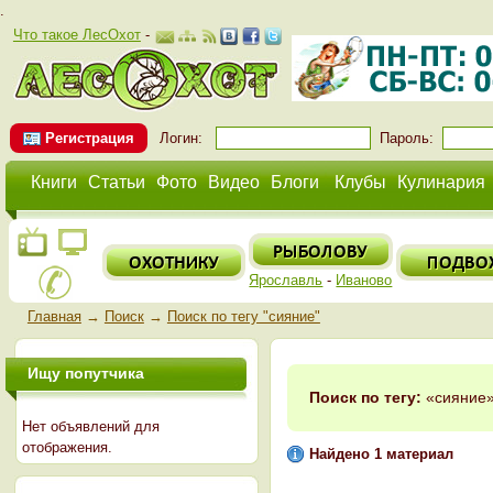
.
Что такое ЛесОхот
-
Регистрация
Логин:
Пароль:
Книги
Статьи
Фото
Видео
Блоги
Клубы
Кулинария
Ярославль
-
Иваново
Главная
→
Поиск
→
Поиск по тегу "сияние"
Ищу попутчика
Поиск по тегу:
«сияние»
Нет объявлений для
отображения.
Найдено 1 материал