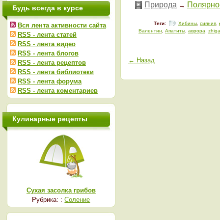
Природа
Полярное
→
Будь всегда в курсе
Теги:
Хибины
,
сияния
,
Вся лента активности сайта
Валентин
,
Апатиты
,
аврора
,
zhig
RSS - лента статей
RSS - лента видео
RSS - лента блогов
← Назад
RSS - лента рецептов
RSS - лента библиотеки
RSS - лента форума
RSS - лента коментариев
Кулинарные рецепты
Сухая засолка грибов
Рубрика: :
Соление