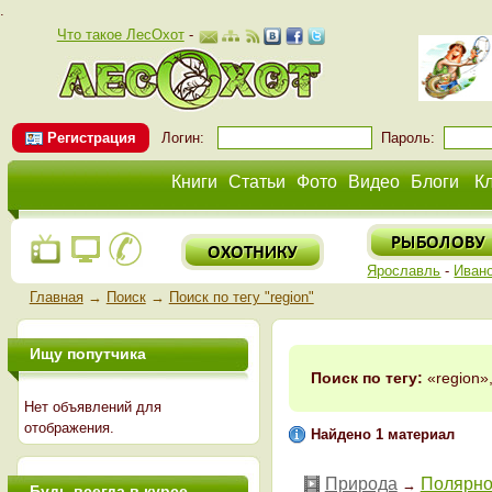
.
Что такое ЛесОхот
-
Регистрация
Логин:
Пароль:
Книги
Статьи
Фото
Видео
Блоги
К
Ярославль
-
Иван
Главная
→
Поиск
→
Поиск по тегу "region"
Ищу попутчика
Поиск по тегу:
«region»
Нет объявлений для
отображения.
Найдено 1 материал
Природа
Полярное
→
Будь всегда в курсе