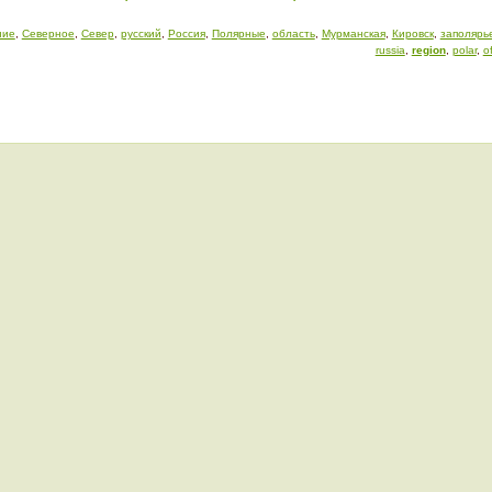
ние
,
Северное
,
Север
,
русский
,
Россия
,
Полярные
,
область
,
Мурманская
,
Кировск
,
заполярь
russia
,
region
,
polar
,
o