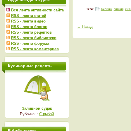
Теги:
Хибины
,
сияния
,
сия
Вся лента активности сайта
RSS - лента статей
RSS - лента видео
← Назад
RSS - лента блогов
RSS - лента рецептов
RSS - лента библиотеки
RSS - лента форума
RSS - лента коментариев
Кулинарные рецепты
Заливной судак
Рубрика: :
С рыбой
В библиотеке