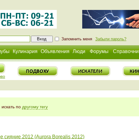
Запомнить меня
Забыли пароль?
лубы
Кулинария
Объявления
Люди
Форумы
Справочни
ово
, искать по
другому тегу
 сияние 2012 (Aurora Borealis 2012)