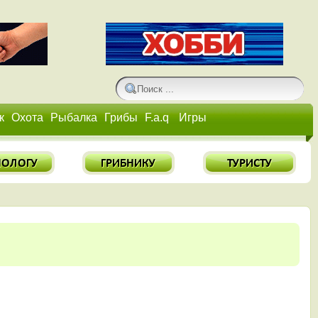
к
Охота
Рыбалка
Грибы
F.a.q
Игры