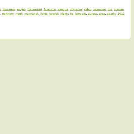
е
,
Жиганов
,
видео
,
Валентин
,
Апатиты
,
аврора
,
zhiganov
,
video
,
valentine
,
the
,
russian
,
f
,
northern
,
north
,
murmansk
,
lights
,
kirovsk
,
hibiny
,
hd
,
borealis
,
aurora
,
area
,
apatity
,
2012