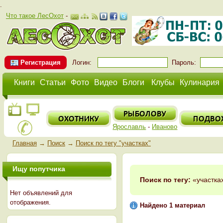
.
Что такое ЛесОхот
-
Регистрация
Логин:
Пароль:
Книги
Статьи
Фото
Видео
Блоги
Клубы
Кулинария
Ярославль
-
Иваново
Главная
→
Поиск
→
Поиск по тегу "участках"
Ищу попутчика
Поиск по тегу:
«участках
Нет объявлений для
отображения.
Найдено 1 материал