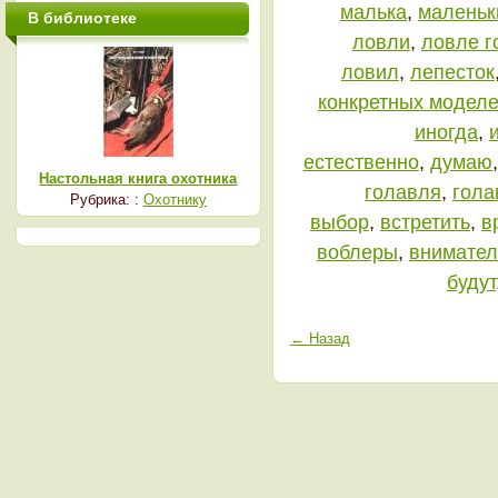
малька
,
маленьк
В библиотеке
ловли
,
ловле г
ловил
,
лепесток
конкретных модел
иногда
,
естественно
,
думаю
Настольная книга охотника
голавля
,
гола
Рубрика: :
Охотнику
выбор
,
встретить
,
в
воблеры
,
внимател
будут
← Назад