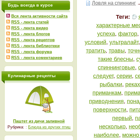
Ловля на спиннинг
Будь всегда в курсе
Теги:
Вся лента активности сайта
RSS - лента статей
характерные ме
RSS - лента видео
успеха
,
фактор
RSS - лента блогов
RSS - лента рецептов
условий
,
ультралайт
RSS - лента библиотеки
тратить
,
травы
,
точн
RSS - лента форума
RSS - лента коментариев
такие блесны
,
с
спиннинговые
,
следует
,
серии
,
с
Кулинарные рецепты
рыбалки
,
реках
приманкам
,
прима
приводнения
,
пона
поверхности
,
пит
первый
,
п
Паштет из дичи заливной
несколько
,
нео
Рубрика: :
Блюда из других птиц
наиболее
,
можно 