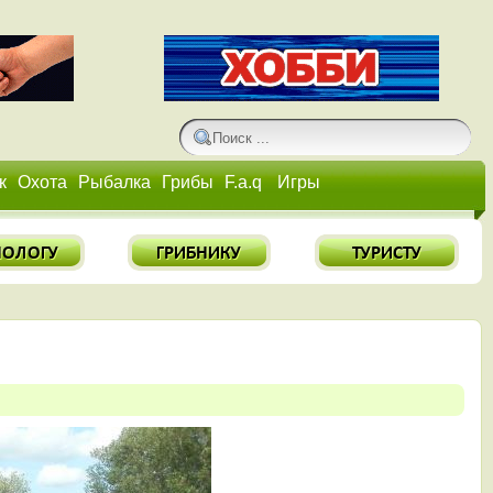
к
Охота
Рыбалка
Грибы
F.a.q
Игры