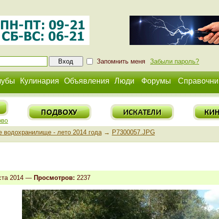
Запомнить меня
Забыли пароль?
лубы
Кулинария
Объявления
Люди
Форумы
Справочни
ово
 водохранилище - лето 2014 года
→
P7300057.JPG
ста 2014 —
Просмотров:
2237