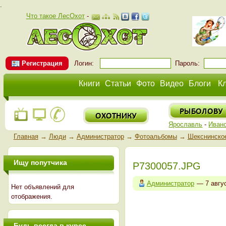
.
Что такое ЛесОхот
-
Регистрация
Логин:
Пароль:
Книги
Статьи
Фото
Видео
Блоги
К
Ярославль
-
Иван
Главная
→
Люди
→
Администратор
→
Фотоальбомы
→
Шекснинское
Ищу попутчика
P7300057.JPG
Администратор
— 7 авгу
Нет объявлений для
отображения.
Будь всегда в курсе