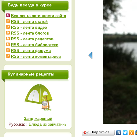
Будь всегда в курсе
Вся лента активности сайта
RSS - лента статей
RSS - лента видео
RSS - лента блогов
RSS - лента рецептов
RSS - лента библиотеки
RSS - лента форума
RSS - лента коментариев
Кулинарные рецепты
Заяц жареный
Рубрика: :
Блюда из зайчатины
Поделиться…