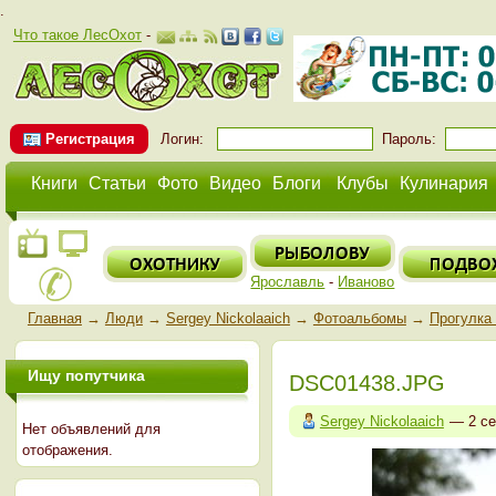
.
Что такое ЛесОхот
-
Регистрация
Логин:
Пароль:
Книги
Статьи
Фото
Видео
Блоги
Клубы
Кулинария
Ярославль
-
Иваново
Главная
→
Люди
→
Sergey Nickolaaich
→
Фотоальбомы
→
Прогулка
Ищу попутчика
DSC01438.JPG
Sergey Nickolaaich
— 2 се
Нет объявлений для
отображения.