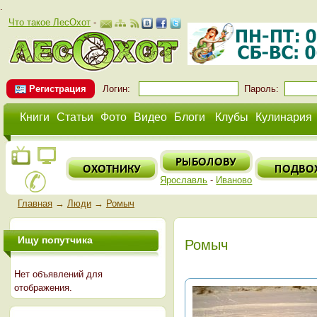
.
Что такое ЛесОхот
-
Регистрация
Логин:
Пароль:
Книги
Статьи
Фото
Видео
Блоги
Клубы
Кулинария
Ярославль
-
Иваново
Главная
→
Люди
→
Ромыч
Ищу попутчика
Ромыч
Нет объявлений для
отображения.