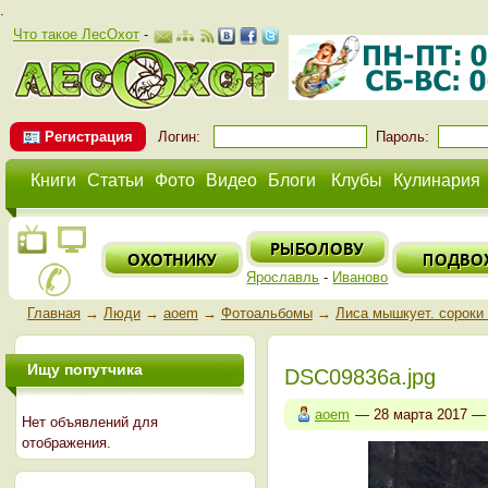
.
Что такое ЛесОхот
-
Регистрация
Логин:
Пароль:
Книги
Статьи
Фото
Видео
Блоги
Клубы
Кулинария
Ярославль
-
Иваново
Главная
→
Люди
→
aoem
→
Фотоальбомы
→
Лиса мышкует. сороки
Ищу попутчика
DSC09836а.jpg
aoem
— 28 марта 2017 
Нет объявлений для
отображения.