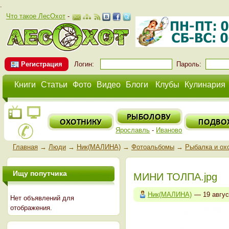
.
Что такое ЛесОхот
-
Регистрация
Логин:
Пароль:
Книги
Статьи
Фото
Видео
Блоги
Клубы
Кулинария
Ярославль
-
Иваново
Главная
→
Люди
→
Ник(МАЛИНА)
→
Фотоальбомы
→
Рыбалка и ох
Ищу попутчика
МИНИ ТОЛПА.jpg
Ник(МАЛИНА)
— 19 авгу
Нет объявлений для
отображения.