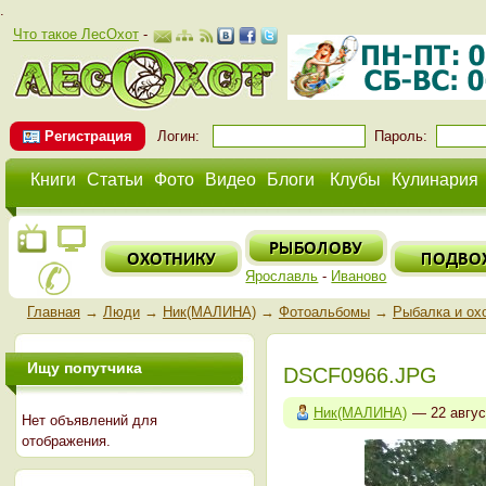
.
Что такое ЛесОхот
-
Регистрация
Логин:
Пароль:
Книги
Статьи
Фото
Видео
Блоги
Клубы
Кулинария
Ярославль
-
Иваново
Главная
→
Люди
→
Ник(МАЛИНА)
→
Фотоальбомы
→
Рыбалка и ох
Ищу попутчика
DSCF0966.JPG
Ник(МАЛИНА)
— 22 авгу
Нет объявлений для
отображения.