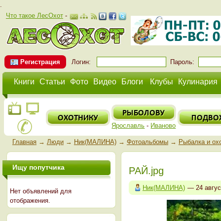
.
Что такое ЛесОхот
-
Регистрация
Логин:
Пароль:
Книги
Статьи
Фото
Видео
Блоги
Клубы
Кулинария
Ярославль
-
Иваново
Главная
→
Люди
→
Ник(МАЛИНА)
→
Фотоальбомы
→
Рыбалка и ох
Ищу попутчика
РАЙ.jpg
Ник(МАЛИНА)
— 24 авгу
Нет объявлений для
отображения.