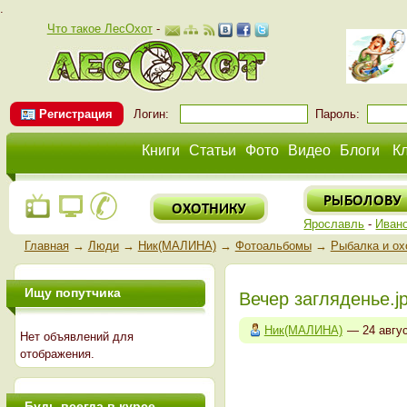
.
Что такое ЛесОхот
-
Регистрация
Логин:
Пароль:
Книги
Статьи
Фото
Видео
Блоги
К
Ярославль
-
Иван
Главная
→
Люди
→
Ник(МАЛИНА)
→
Фотоальбомы
→
Рыбалка и ох
Ищу попутчика
Вечер загляденье.j
Ник(МАЛИНА)
— 24 авгу
Нет объявлений для
отображения.
Будь всегда в курсе