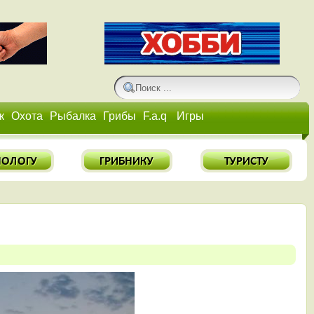
к
Охота
Рыбалка
Грибы
F.a.q
Игры