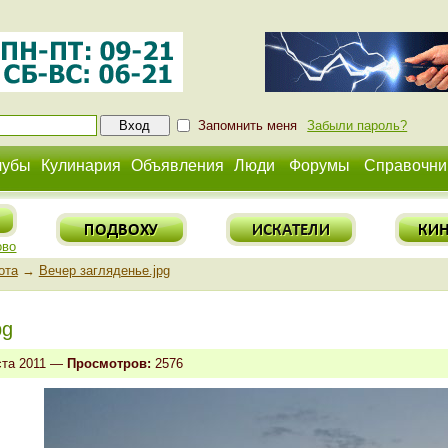
Запомнить меня
Забыли пароль?
лубы
Кулинария
Объявления
Люди
Форумы
Справочни
ово
ота
→
Вечер загляденье.jpg
pg
ста 2011 —
Просмотров:
2576