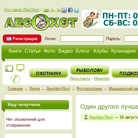
.
Что такое ЛесОхот
-
Регистрация
Логин:
Пароль:
Книги
Статьи
Фото
Видео
Блоги
Клубы
Кулинария
Ярославль
-
Иваново
Главная
→
Люди
→
Ден(den76ru)
→
Фотоальбомы
→
Мышкинский ра
Ищу попутчика
Один другого лучш
Ден(den76ru)
— 16 август
Нет объявлений для
отображения.