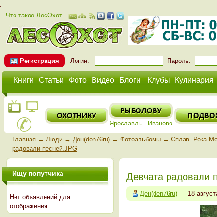
.
Что такое ЛесОхот
-
Регистрация
Логин:
Пароль:
Книги
Статьи
Фото
Видео
Блоги
Клубы
Кулинария
Ярославль
-
Иваново
Главная
→
Люди
→
Ден(den76ru)
→
Фотоальбомы
→
Сплав. Река Ме
радовали песней.JPG
Ищу попутчика
Девчата радовали 
Ден(den76ru)
— 18 август
Нет объявлений для
отображения.