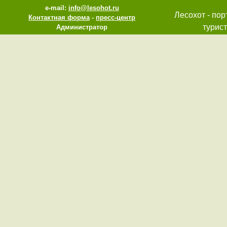
e-mail:
info@lesohot.ru
Лесохот - пор
Контактная форма
-
пресс-центр
турист
Администратор