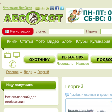
.
Что такое ЛесОхот
-
Регистрация
Логин:
Пароль:
Книги
Статьи
Фото
Видео
Блоги
Клубы
Кулинария
Ярославль
-
Иваново
Главная
→
Люди
→
Георгий
Ищу попутчика
Георгий
"рыбак и охотник в доме не
Нет объявлений для
отображения.