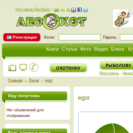
.
Что такое ЛесОхот
-
Регистрация
Логин:
Пароль:
Книги
Статьи
Фото
Видео
Блоги
К
Ярославль
-
Иван
Главная
→
Люди
→
egor
Ищу попутчика
egor
Нет объявлений для
отображения.
Будь всегда в курсе