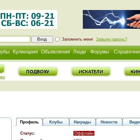
Запомнить меня
Забыли пароль?
лубы
Кулинария
Объявления
Люди
Форумы
Справочни
ово
Профиль
Клубы
Награды
Новости
Виде
Статус:
Оффлайн