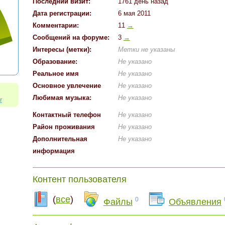
Последний визит:
1761 день назад
Дата регистрации:
6 мая 2011
Комментарии:
11
→
Cообщений на форуме:
3
→
Интересы (метки):
Метки не указаны
Образование:
Не указано
Реальное имя
Не указано
Основное увлечение
Не указано
:
Любимая музыка:
Не указано
r
Контактный телефон
Не указано
Район проживания
Не указано
Дополнительная
Не указано
информация
Контент пользователя
(
все
)
0
Файлы
Объявления