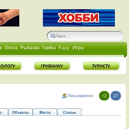
к
Охота
Рыбалка
Грибы
F.a.q
Игры
+2
27
Пользователи
о
Объекты
Места
Статьи