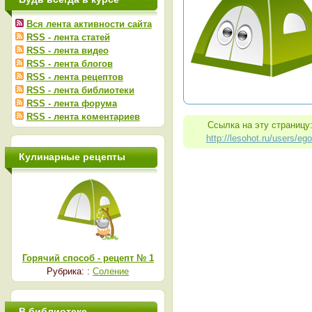
Вся лента активности сайта
RSS - лента статей
RSS - лента видео
RSS - лента блогов
RSS - лента рецептов
RSS - лента библиотеки
RSS - лента форума
RSS - лента коментариев
Ссылка на эту страницу
http://lesohot.ru/users/ego
Кулинарные рецепты
Горячий способ - рецепт № 1
Рубрика: :
Соление
В библиотеке