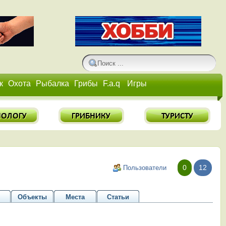
к
Охота
Рыбалка
Грибы
F.a.q
Игры
0
12
Пользователи
Объекты
Места
Статьи