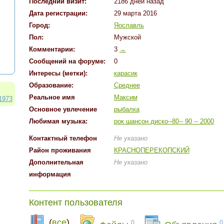
Последний визит:
2186 дней назад
Дата регистрации:
29 марта 2016
Город:
Яославль
Пол:
Мужской
Комментарии:
3
→
Cообщений на форуме:
0
Интересы (метки):
карасик
Образование:
Среднее
Реальное имя
Максим
m1973
Основное увлечение
рыбалка
Любимая музыка:
рок шансон диско--80-- 90 -- 2000
Контактный телефон
Не указано
Район проживания
КРАСНОПЕРЕКОПСКИЙ
Дополнительная
Не указано
информация
Контент пользователя
(
все
)
0
0