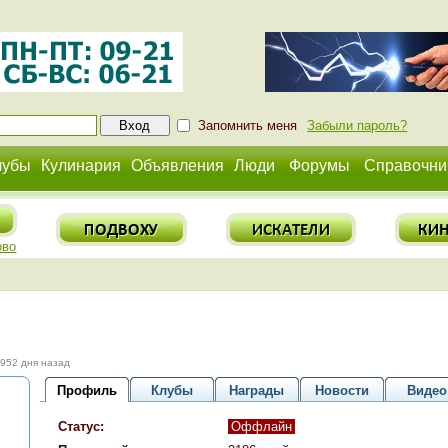
Запомнить меня
Забыли пароль?
лубы
Кулинария
Объявления
Люди
Форумы
Справочни
ово
2952 дня назад
Профиль
Клубы
Награды
Новости
Видео
Статус:
Оффлайн