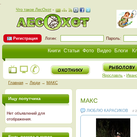
.
Что такое ЛесОхот
-
Регистрация
Логин:
Пароль:
Книги
Статьи
Фото
Видео
Блоги
К
Ярославль
-
Иван
Главная
→
Люди
→
МАКС
Ищу попутчика
МАКС
ЛЮБЛЮ КАРАСИКОВ
// 
Нет объявлений для
отображения.
Будь всегда в курсе