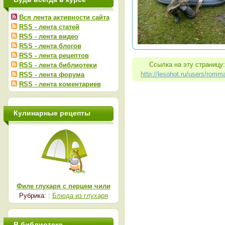
Вся лента активности сайта
RSS - лента статей
RSS - лента видео
RSS - лента блогов
RSS - лента рецептов
Ссылка на эту страницу
RSS - лента библиотеки
http://lesohot.ru/users/romm
RSS - лента форума
RSS - лента коментариев
Кулинарные рецепты
Филе глухаря с перцем чили
Рубрика: :
Блюда из глухаря
В библиотеке