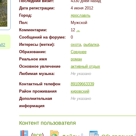
Последний визит:
4330 дней назад
Дата регистрации:
4 июня 2012
Город:
ярославль
Пол:
Мужской
Комментарии:
12
→
Cообщений на форуме:
0
:
Интересы (метки):
охота
,
рыбалка
.
a82
Образование:
Среднее
Реальное имя
роман
Основное увлечение
активный отдых
Любимая музыка:
Не указано
Контактный телефон
89109663339
Район проживания
кировский
Дополнительная
Не указано
информация
Контент пользователя
(
все
)
0