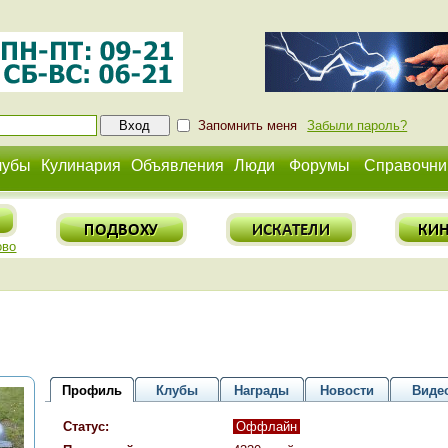
Запомнить меня
Забыли пароль?
лубы
Кулинария
Объявления
Люди
Форумы
Справочни
ово
Профиль
Клубы
Награды
Новости
Виде
Статус:
Оффлайн