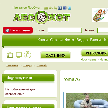
.
Что такое ЛесОхот
-
Регистрация
Логин:
Пароль:
Книги
Статьи
Фото
Видео
Блоги
К
Ярославль
-
Иван
Главная
→
Люди
→
roma76
Ищу попутчика
roma76
Нет объявлений для
отображения.
Будь всегда в курсе