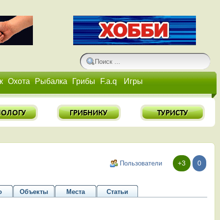
к
Охота
Рыбалка
Грибы
F.a.q
Игры
+3
0
Пользователи
о
Объекты
Места
Статьи