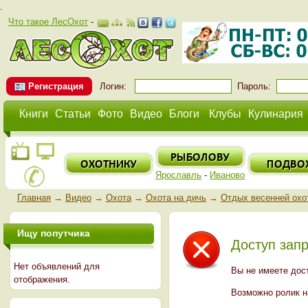
.
Что такое ЛесОхот
-
Регистрация
Логин:
Пароль:
Книги
Статьи
Фото
Видео
Блоги
Клубы
Кулинария
Ярославль
-
Иваново
Главная
→
Видео
→
Охота
→
Охота на дичь
→
Отдых весенней охо
Ищу попутчика
Доступ зап
Нет объявлений для
Вы не имеете дос
отображения.
Возможно ролик на