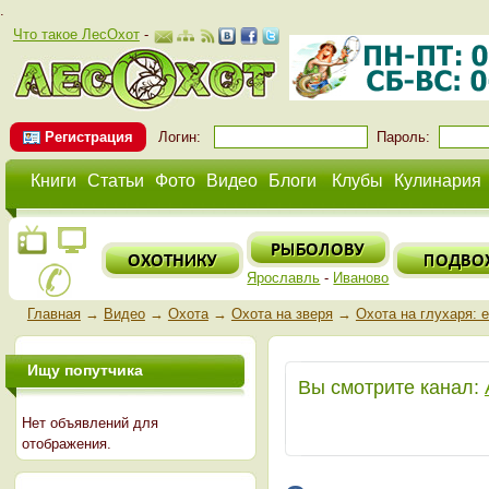
.
Что такое ЛесОхот
-
Регистрация
Логин:
Пароль:
Книги
Статьи
Фото
Видео
Блоги
Клубы
Кулинария
Ярославль
-
Иваново
Главная
→
Видео
→
Охота
→
Охота на зверя
→
Охота на глухаря: 
Ищу попутчика
Вы смотрите канал:
Нет объявлений для
отображения.