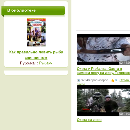
В библиотеке
Как правильно ловить рыбу
спиннингом
02:44:0
Рубрика: :
Рыбаку
Охота и Рыбалка: Охота в
зимнем лесу на лису. Телекан
- Мужской
37348 просмотров
0
Охота 
зверя
00:01:3
Охота на лося