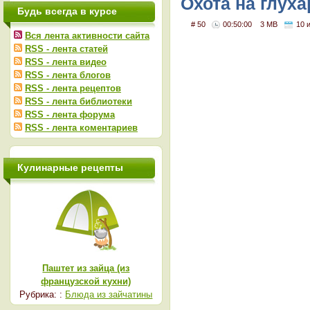
Охота на глуха
Будь всегда в курсе
на глухаря
# 50
00:50:00
3 MB
10 
Вся лента активности сайта
RSS - лента статей
RSS - лента видео
RSS - лента блогов
RSS - лента рецептов
RSS - лента библиотеки
RSS - лента форума
RSS - лента коментариев
Кулинарные рецепты
Паштет из зайца (из
французской кухни)
Рубрика: :
Блюда из зайчатины