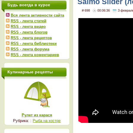
Salmo Slider (
Будь всегда в курсе
# 698
00:06:36
3 феврал
Вся лента активности сайта
RSS - лента статей
RSS - лента видео
RSS - лента блогов
RSS - лента рецептов
RSS - лента библиотеки
RSS - лента форума
RSS - лента коментариев
Кулинарные рецепты
Рулет из карася
Рубрика: :
Рыба на костре