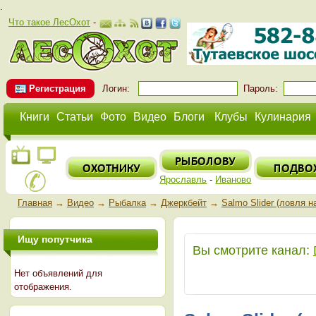
.
Что такое ЛесОхот
-
Регистрация
Логин:
Пароль:
Книги
Статьи
Фото
Видео
Блоги
Клубы
Кулинария
Ярославль
-
Иваново
Главная
→
Видео
→
Рыбалка
→
Джеркбейт
→
Salmo Slider (ловля 
Ищу попутчика
Вы смотрите канал:
Нет объявлений для
отображения.